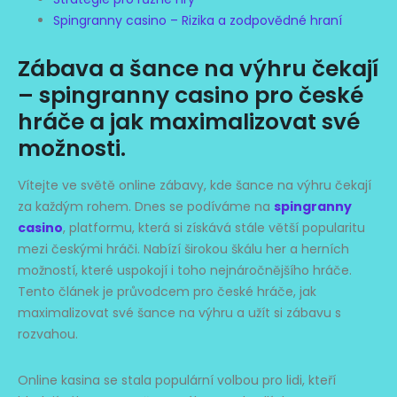
Spingranny casino – Rizika a zodpovědné hraní
Zábava a šance na výhru čekají
– spingranny casino pro české
hráče a jak maximalizovat své
možnosti.
Vítejte ve světě online zábavy, kde šance na výhru čekají
za každým rohem. Dnes se podíváme na
spingranny
casino
, platformu, která si získává stále větší popularitu
mezi českými hráči. Nabízí širokou škálu her a herních
možností, které uspokojí i toho nejnáročnějšího hráče.
Tento článek je průvodcem pro české hráče, jak
maximalizovat své šance na výhru a užít si zábavu s
rozvahou.
Online kasina se stala populární volbou pro lidi, kteří