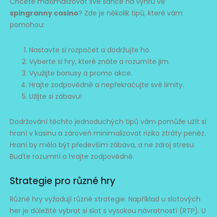
Chcete maximalizovat své šance na výhru ve
spingranny casino
? Zde je několik tipů, které vám
pomohou:
Nastavte si rozpočet a dodržujte ho.
Vyberte si hry, které znáte a rozumíte jim.
Využijte bonusy a promo akce.
Hrajte zodpovědně a nepřekračujte své limity.
Užijte si zábavu!
Dodržování těchto jednoduchých tipů vám pomůže užít si
hraní v kasinu a zároveň minimalizovat riziko ztráty peněz.
Hraní by mělo být především zábava, a ne zdroj stresu.
Buďte rozumní a hrajte zodpovědně.
Strategie pro různé hry
Různé hry vyžadují různé strategie. Například u slotových
her je důležité vybrat si slot s vysokou návratností (RTP). U