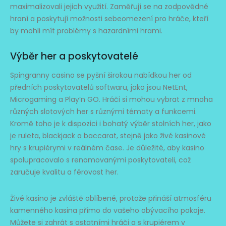
maximalizovali jejich využití. Zaměřují se na zodpovědné
hraní a poskytují možnosti sebeomezení pro hráče, kteří
by mohli mít problémy s hazardními hrami.
Výběr her a poskytovatelé
Spingranny casino se pyšní širokou nabídkou her od
předních poskytovatelů softwaru, jako jsou NetEnt,
Microgaming a Play’n GO. Hráči si mohou vybrat z mnoha
různých slotových her s různými tématy a funkcemi.
Kromě toho je k dispozici i bohatý výběr stolních her, jako
je ruleta, blackjack a baccarat, stejně jako živé kasinové
hry s krupiérymi v reálném čase. Je důležité, aby kasino
spolupracovalo s renomovanými poskytovateli, což
zaručuje kvalitu a férovost her.
Živé kasino je zvláště oblíbené, protože přináší atmosféru
kamenného kasina přímo do vašeho obývacího pokoje.
Můžete si zahrát s ostatními hráči a s krupiérem v