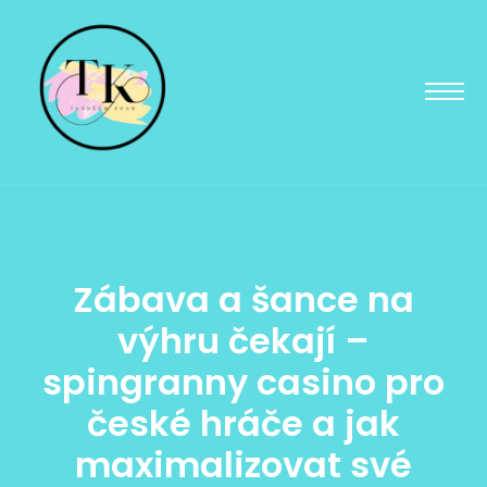
Zábava a šance na
výhru čekají –
spingranny casino pro
české hráče a jak
maximalizovat své