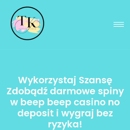
Wykorzystaj Szansę
Zdobądź darmowe spiny
w beep beep casino no
deposit i wygraj bez
ryzyka!