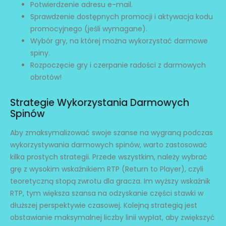
Potwierdzenie adresu e-mail.
Sprawdzenie dostępnych promocji i aktywacja kodu
promocyjnego (jeśli wymagane).
Wybór gry, na której można wykorzystać darmowe
spiny.
Rozpoczęcie gry i czerpanie radości z darmowych
obrotów!
Strategie Wykorzystania Darmowych
Spinów
Aby zmaksymalizować swoje szanse na wygraną podczas
wykorzystywania darmowych spinów, warto zastosować
kilka prostych strategii. Przede wszystkim, należy wybrać
grę z wysokim wskaźnikiem RTP (Return to Player), czyli
teoretyczną stopą zwrotu dla gracza. Im wyższy wskaźnik
RTP, tym większa szansa na odzyskanie części stawki w
dłuższej perspektywie czasowej. Kolejną strategią jest
obstawianie maksymalnej liczby linii wypłat, aby zwiększyć