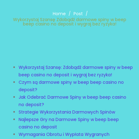
Home
/
Post
/
Wykorzystaj Szansę Zdobądź darmowe spiny w beep
beep casino no deposit i wygraj bez ryzyka!
Wykorzystaj Szansę: Zdobądź darmowe spiny w beep
beep casino no deposit i wygraj bez ryzyka!
Czym są darmowe spiny w beep beep casino no
deposit?
Jak Odebrać Darmowe Spiny w beep beep casino
no deposit?
Strategie Wykorzystania Darmowych Spinów
Najlepsze Gry na Darmowe Spiny w beep beep
casino no deposit
Wymagania Obrotu i Wypłata Wygranych