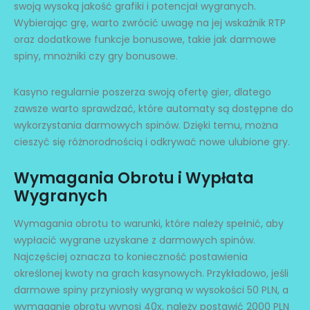
swoją wysoką jakość grafiki i potencjał wygranych.
Wybierając grę, warto zwrócić uwagę na jej wskaźnik RTP
oraz dodatkowe funkcje bonusowe, takie jak darmowe
spiny, mnożniki czy gry bonusowe.
Kasyno regularnie poszerza swoją ofertę gier, dlatego
zawsze warto sprawdzać, które automaty są dostępne do
wykorzystania darmowych spinów. Dzięki temu, można
cieszyć się różnorodnością i odkrywać nowe ulubione gry.
Wymagania Obrotu i Wypłata
Wygranych
Wymagania obrotu to warunki, które należy spełnić, aby
wypłacić wygrane uzyskane z darmowych spinów.
Najczęściej oznacza to konieczność postawienia
określonej kwoty na grach kasynowych. Przykładowo, jeśli
darmowe spiny przyniosły wygraną w wysokości 50 PLN, a
wymaganie obrotu wynosi 40x, należy postawić 2000 PLN