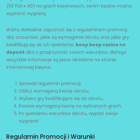
(50 PLN x 40) na grach kasynowych, zanim będzie można
wypłacić wygraną.
Warto dokładnie zapoznać się z regulaminem promocji,
aby zrozumieć, jakie są wymagania obrotu oraz jakie gry
kwalifikują się do ich spełnienia.
beep beep casino no
deposit
dba o przejrzystość swoich warunków, dlatego
wszystkie informacje są jasno określone na stronie
internetowej kasyna.
Sprawdź regulamin promocji.
Oblicz wymaganą kwotę obrotu.
Wybierz gry kwalifikujące się do obrotu.
Postaw wymaganą kwotę na wybranych grach.
Po spełnieniu warunków obrotu, wypłać swoje
wygrane!
Regulamin Promocji i Warunki