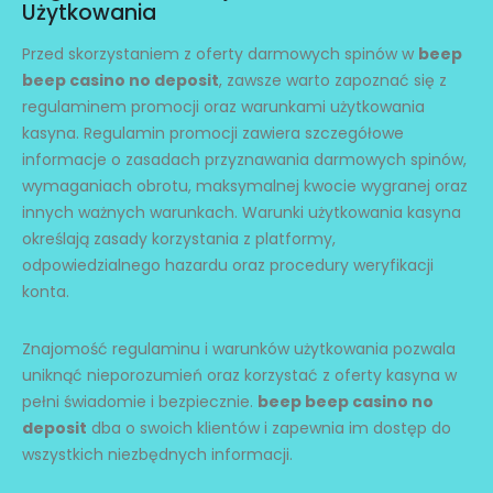
Użytkowania
Przed skorzystaniem z oferty darmowych spinów w
beep
beep casino no deposit
, zawsze warto zapoznać się z
regulaminem promocji oraz warunkami użytkowania
kasyna. Regulamin promocji zawiera szczegółowe
informacje o zasadach przyznawania darmowych spinów,
wymaganiach obrotu, maksymalnej kwocie wygranej oraz
innych ważnych warunkach. Warunki użytkowania kasyna
określają zasady korzystania z platformy,
odpowiedzialnego hazardu oraz procedury weryfikacji
konta.
Znajomość regulaminu i warunków użytkowania pozwala
uniknąć nieporozumień oraz korzystać z oferty kasyna w
pełni świadomie i bezpiecznie.
beep beep casino no
deposit
dba o swoich klientów i zapewnia im dostęp do
wszystkich niezbędnych informacji.