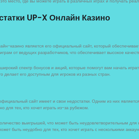
то место, где вы можете играть в различных играх и получать реа
статки UP-X Онлайн Казино
айн-казино является его официальный сайт, который обеспечивае
к играм от ведущих разработчиков, что обеспечивает высокое качест
ирокий спектр бонусов и акций, которые помогут вам начать играт
то делает его доступным для игроков из разных стран.
официальный сайт имеет и свои недостатки. Одним из них является
о для тех, кто хочет играть из-за рубежом.
 количество выигрышей, что может быть неудовлетворительным для н
может быть неудобно для тех, кто хочет играть с несколькими аккау