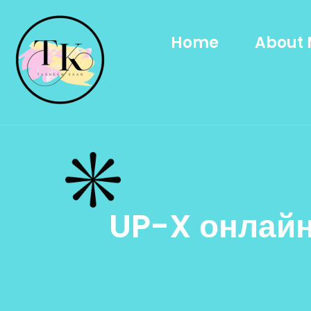
Home
About
UP-X онлайн