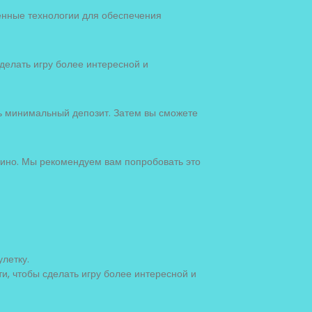
енные технологии для обеспечения
делать игру более интересной и
ть минимальный депозит. Затем вы сможете
зино. Мы рекомендуем вам попробовать это
улетку.
, чтобы сделать игру более интересной и