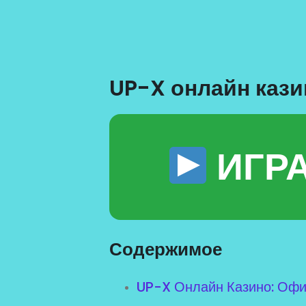
UP-X онлайн каз
ИГР
Содержимое
UP-X Онлайн Казино: Оф