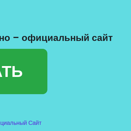
ино – официальный сайт
АТЬ
ициальный Сайт