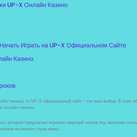
ки UP-X Онлайн Казино
 Начать Играть на UP-X Официальном Сайте
лайн Казино
роков
айн-казино, то UP-X официальный сайт – это ваш выбор. В этом 
о онлайн-казино.
о, которое предлагает игрокам широкий спектр игр, включая слоты
гроков из многих стран мира.