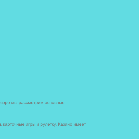
обзоре мы рассмотрим основные
, карточные игры и рулетку. Казино имеет