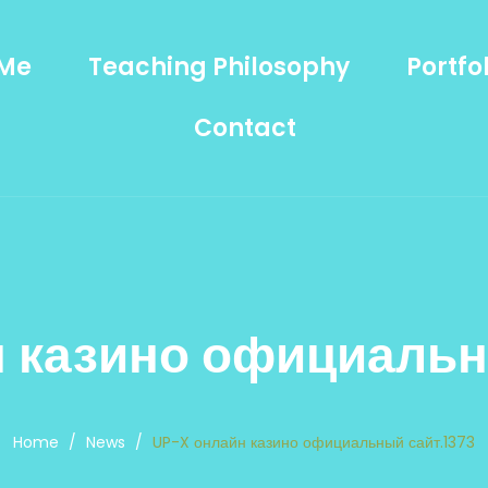
 Me
Teaching Philosophy
Portfo
Contact
 казино официальн
Home
/
News
/
UP-X онлайн казино официальный сайт.1373