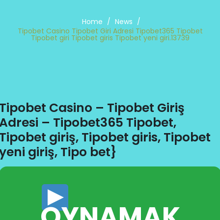
Home
/
News
/
Tipobet Casino Tipobet Giri Adresi Tipobet365 Tipobet
Tipobet giri Tipobet giris Tipobet yeni giri.13739
Tipobet Casino – Tipobet Giriş
Adresi – Tipobet365 Tipobet,
Tipobet giriş, Tipobet giris, Tipobet
yeni giriş, Tipo bet}
OYNAMAK