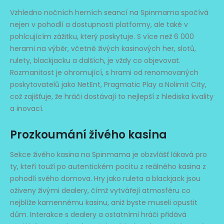
Vzhledno nočních herních seancí na Spinmama spočívá
nejen v pohodlí a dostupnosti platformy, ale také v
pohlcujícím zážitku, který poskytuje. S více než 6 000
herami na výběr, včetně živých kasinových her, slotů,
rulety, blackjacku a dalších, je vždy co objevovat.
Rozmanitost je ohromující, s hrami od renomovaných
poskytovatelů jako NetEnt, Pragmatic Play a Nolimit City,
což zajišťuje, že hráči dostávají to nejlepší z hlediska kvality
a inovací.
Prozkoumání živého kasina
Sekce živého kasina na Spinmama je obzvlášť lákavá pro
ty, kteří touží po autentickém pocitu z reálného kasina z
pohodlí svého domova. Hry jako ruleta a blackjack jsou
oživeny živými dealery, čímž vytvářejí atmosféru co
nejblíže kamennému kasinu, aniž byste museli opustit
dům. Interakce s dealery a ostatními hráči přidává