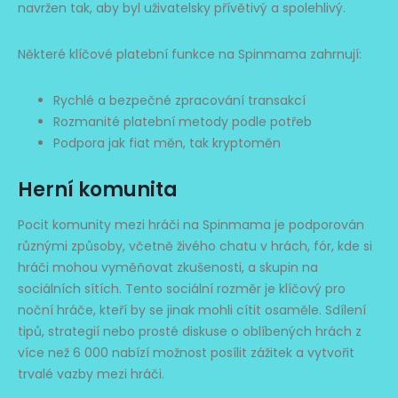
navržen tak, aby byl uživatelsky přívětivý a spolehlivý.
Některé klíčové platební funkce na Spinmama zahrnují:
Rychlé a bezpečné zpracování transakcí
Rozmanité platební metody podle potřeb
Podpora jak fiat měn, tak kryptoměn
Herní komunita
Pocit komunity mezi hráči na Spinmama je podporován
různými způsoby, včetně živého chatu v hrách, fór, kde si
hráči mohou vyměňovat zkušenosti, a skupin na
sociálních sítích. Tento sociální rozměr je klíčový pro
noční hráče, kteří by se jinak mohli cítit osaměle. Sdílení
tipů, strategií nebo prosté diskuse o oblíbených hrách z
více než 6 000 nabízí možnost posílit zážitek a vytvořit
trvalé vazby mezi hráči.