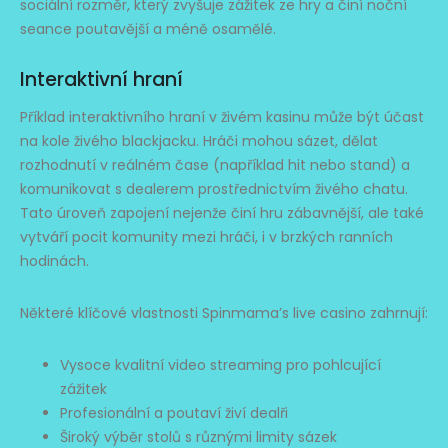
sociální rozměr, který zvyšuje zážitek ze hry a činí noční
seance poutavější a méně osamělé.
Interaktivní hraní
Příklad interaktivního hraní v živém kasinu může být účast
na kole živého blackjacku. Hráči mohou sázet, dělat
rozhodnutí v reálném čase (například hit nebo stand) a
komunikovat s dealerem prostřednictvím živého chatu.
Tato úroveň zapojení nejenže činí hru zábavnější, ale také
vytváří pocit komunity mezi hráči, i v brzkých ranních
hodinách.
Některé klíčové vlastnosti Spinmama’s live casino zahrnují:
Vysoce kvalitní video streaming pro pohlcující
zážitek
Profesionální a poutaví živí dealři
Široký výběr stolů s různými limity sázek