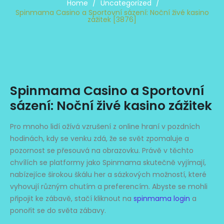
Home
/
Uncategorized
/
Spinmama Casino a Sportovní sázení: Noční živé kasino
zážitek [3876]
Spinmama Casino a Sportovní
sázení: Noční živé kasino zážitek
Pro mnoho lidí ožívá vzrušení z online hraní v pozdních
hodinách, kdy se venku zdá, že se svět zpomaluje a
pozornost se přesouvá na obrazovku. Právě v těchto
chvílích se platformy jako Spinmama skutečně vyjímají,
nabízejíce širokou škálu her a sázkových možností, které
vyhovují různým chutím a preferencím. Abyste se mohli
připojit ke zábavě, stačí kliknout na
spinmama login
a
ponořit se do světa zábavy.