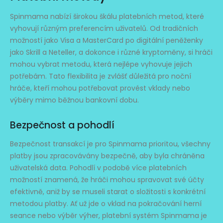
Spinmama nabízí širokou škálu platebních metod, které
vyhovují různým preferencím uživatelů. Od tradičních
možností jako Visa a MasterCard po digitální peněženky
jako Skrill a Neteller, a dokonce i různé kryptoměny, si hráči
mohou vybrat metodu, která nejlépe vyhovuje jejich
potřebám. Tato flexibilita je zvlášť důležitá pro noční
hráče, kteří mohou potřebovat provést vklady nebo
výběry mimo běžnou bankovní dobu.
Bezpečnost a pohodlí
Bezpečnost transakcí je pro Spinmama prioritou, všechny
platby jsou zpracovávány bezpečně, aby byla chráněna
uživatelská data. Pohodlí v podobě více platebních
možností znamená, že hráči mohou spravovat své účty
efektivně, aniž by se museli starat o složitosti s konkrétní
metodou platby. Ať už jde o vklad na pokračování herní
seance nebo výběr výher, platební systém Spinmama je