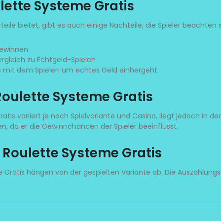
lette Systeme Gratis
ile bietet, gibt es auch einige Nachteile, die Spieler beachten s
gewinnen
rgleich zu Echtgeld-Spielen
e mit dem Spielen um echtes Geld einhergeht
Roulette Systeme Gratis
tis variiert je nach Spielvariante und Casino, liegt jedoch in der
en, da er die Gewinnchancen der Spieler beeinflusst.
 Roulette Systeme Gratis
Gratis hängen von der gespielten Variante ab. Die Auszahlungs