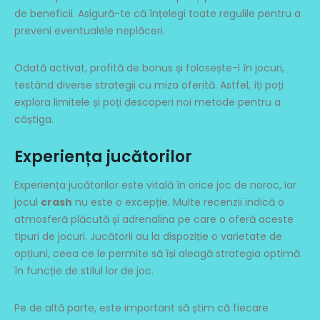
de beneficii. Asigură-te că înțelegi toate regulile pentru a
preveni eventualele neplăceri.
Odată activat, profită de bonus și folosește-l în jocuri,
testând diverse strategii cu miza oferită. Astfel, îți poți
explora limitele și poți descoperi noi metode pentru a
câștiga.
Experiența jucătorilor
Experiența jucătorilor este vitală în orice joc de noroc, iar
jocul
crash
nu este o excepție. Multe recenzii indică o
atmosferă plăcută și adrenalina pe care o oferă aceste
tipuri de jocuri. Jucătorii au la dispoziție o varietate de
opțiuni, ceea ce le permite să își aleagă strategia optimă
în funcție de stilul lor de joc.
Pe de altă parte, este important să știm că fiecare