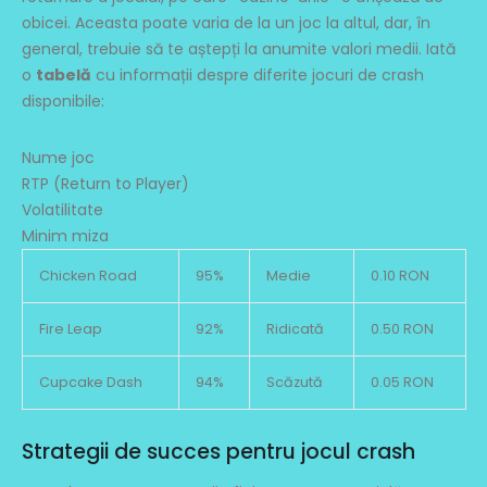
obicei. Aceasta poate varia de la un joc la altul, dar, în
general, trebuie să te aștepți la anumite valori medii. Iată
o
tabelă
cu informații despre diferite jocuri de crash
disponibile:
Nume joc
RTP (Return to Player)
Volatilitate
Minim miza
Chicken Road
95%
Medie
0.10 RON
Fire Leap
92%
Ridicată
0.50 RON
Cupcake Dash
94%
Scăzută
0.05 RON
Strategii de succes pentru jocul crash