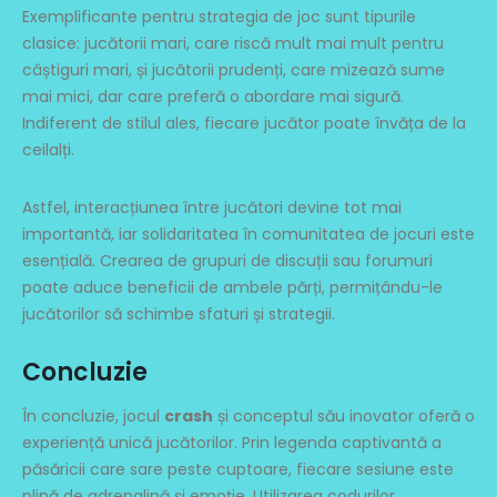
Exemplificante pentru strategia de joc sunt tipurile
clasice: jucătorii mari, care riscă mult mai mult pentru
câștiguri mari, și jucătorii prudenți, care mizează sume
mai mici, dar care preferă o abordare mai sigură.
Indiferent de stilul ales, fiecare jucător poate învăța de la
ceilalți.
Astfel, interacțiunea între jucători devine tot mai
importantă, iar solidaritatea în comunitatea de jocuri este
esențială. Crearea de grupuri de discuții sau forumuri
poate aduce beneficii de ambele părți, permițându-le
jucătorilor să schimbe sfaturi și strategii.
Concluzie
În concluzie, jocul
crash
și conceptul său inovator oferă o
experiență unică jucătorilor. Prin legenda captivantă a
păsăricii care sare peste cuptoare, fiecare sesiune este
plină de adrenalină și emoție. Utilizarea codurilor