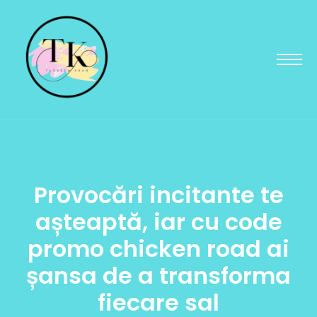
Provocări incitante te
așteaptă, iar cu code
promo chicken road ai
șansa de a transforma
fiecare sal