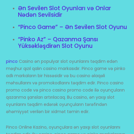
Ən Sevilen Slot Oyunları və Onlar
Nədən Sevilsidir
“Pinco Game” – Ən Sevilen Slot Oyunu
“Pinko Az” – Qazanma Şansı
Yüksəkləşdirən Slot Oyunu
pinco
Casino ən populyar slot oyunlarını təqdim edən
məşhur qızıl qalın casino markasıdır. Pinco game və pinko
adlı markaların bir hissəsidir və bu casino əlaqəli
məhsullarını və promokodlarını təqdim edir. Pinco casino
promo code və pinco casino promo code ilə oyunçuların
qazanma şansları artırılacaq. Bu casino, ən yaxşı slot
oyunlarını təqdim edərək oyunçuların tərəfindən
əhəmiyyət verilən bir xidmət təmin edir.
Pinco Online Kazino, oyunçulara ən yaxşı slot oyunlarını