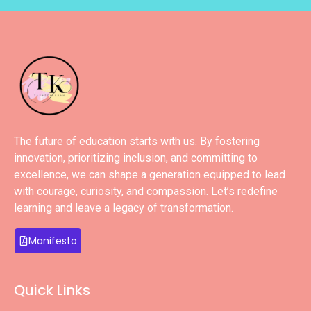
The future of education starts with us. By fostering
innovation, prioritizing inclusion, and committing to
excellence, we can shape a generation equipped to lead
with courage, curiosity, and compassion. Let’s redefine
learning and leave a legacy of transformation.
Manifesto
Quick Links