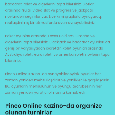
baccarat, rolet və digərlərini tapa bilərsiniz. Slotlar
arasında fruits, video slot və progressive jackpots
növlündən seçimlər var. Live kimi qruplarla oynayaraq,
reallaşdırılmış bir atmosferda oyun oynayabilirsiniz.
Poker oyunları arasında Texas Hold’em, Omaha və
digərlərini tapa bilərsiniz. Blackjack və baccarat oyunları da
geniş bir varyasiyadan ibarətdir. Rolet oyunları arasında
Avstraliya roleti, euro roleti və amerikai roleti növlərini tapa
bilərsiniz.
Pinco Online Kazino-da oynayabilecəyiniz oyunlar her
zaman yenidən məhsullaşdırılır və yeniliklər ilə qarşılaşdırılır.
Bu, oyunların məhsulunun və oyunçu təcrübəsinin hər
zaman yenidən yaratıcı olmasına kömək edir.
Pinco Online Kazino-da organize
olunan turnirlər