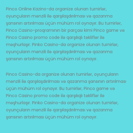
Pinco Online Kazino-da organize olunan turnirlər,
oyunçuların mənzili ilə qarşılaşdırılması və qazanma
şansının artırılması üçün mühüm rol oynayır. Bu turnirlər,
Pinco Casino-proqramının bir parçası kimi Pinco game və
Pinco Casino promo code ilə qarşılıqlı təkliflər ilə
məşhurlaşır. Pinko Casino-da organize olunan turnirlər,
oyunçuların mənzili ilə qarşılaşdırılması və qazanma
şansının artırılması üçün mühüm rol oynayır.
Pinco Casino-da organize olunan turnirlər, oyunçuların
mənzili ilə qarşılaşdırılması və qazanma şansının artırılması
üçün mühüm rol oynayır. Bu turnirlər, Pinco game və
Pinco Casino promo code ilə qarşılıqlı təkliflər ilə
məşhurlaşır. Pinko Casino-da organize olunan turnirlər,
oyunçuların mənzili ilə qarşılaşdırılması və qazanma
şansının artırılması üçün mühüm rol oynayır.