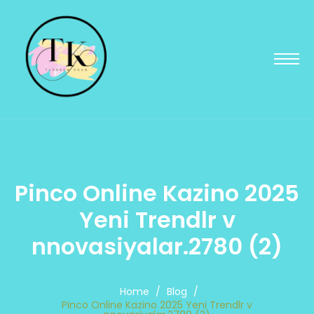
Pinco Online Kazino 2025
Yeni Trendlr v
nnovasiyalar.2780 (2)
Home
/
Blog
/
Pinco Online Kazino 2025 Yeni Trendlr v