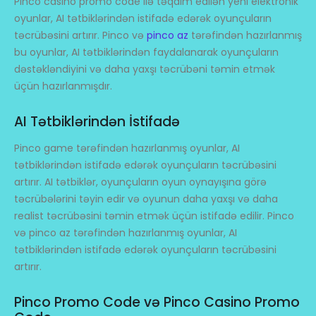
Pinco casino promo code ilə təqdim edilən yeni elektronik
oyunlar, AI tətbiklərindən istifadə edərək oyunçuların
təcrübəsini artırır. Pinco və
pinco az
tərəfindən hazırlanmış
bu oyunlar, AI tətbiklərindən faydalanarak oyunçuların
dəstəkləndiyini və daha yaxşı təcrübəni təmin etmək
üçün hazırlanmışdır.
AI Tətbiklərindən İstifadə
Pinco game tərəfindən hazırlanmış oyunlar, AI
tətbiklərindən istifadə edərək oyunçuların təcrübəsini
artırır. AI tətbiklər, oyunçuların oyun oynayışına görə
təcrübələrini təyin edir və oyunun daha yaxşı və daha
realist təcrübəsini təmin etmək üçün istifadə edilir. Pinco
və pinco az tərəfindən hazırlanmış oyunlar, AI
tətbiklərindən istifadə edərək oyunçuların təcrübəsini
artırır.
Pinco Promo Code və Pinco Casino Promo