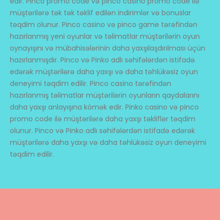
edir. Pinco promo code və pinco casino promo code ilə
müştərilərə tək tək təklif edilən indirimlər və bonuslar
təqdim olunur. Pinco casino və pinco game tərəfindən
hazırlanmış yeni oyunlar və təlimatlar müştərilərin oyun
oynayışını və mübahisələrinin daha yaxşılaşdırılması üçün
hazırlanmışdır. Pinco və Pinko adlı səhifələrdən istifadə
edərək müştərilərə daha yaxşı və daha təhlükəsiz oyun
deneyimi təqdim edilir. Pinco casino tərəfindən
hazırlanmış təlimatlar müştərilərin oyunların qaydalarını
daha yaxşı anlayışına kömək edir. Pinko casino və pinco
promo code ilə müştərilərə daha yaxşı təkliflər təqdim
olunur. Pinco və Pinko adlı səhifələrdən istifadə edərək
müştərilərə daha yaxşı və daha təhlükəsiz oyun deneyimi
təqdim edilir.