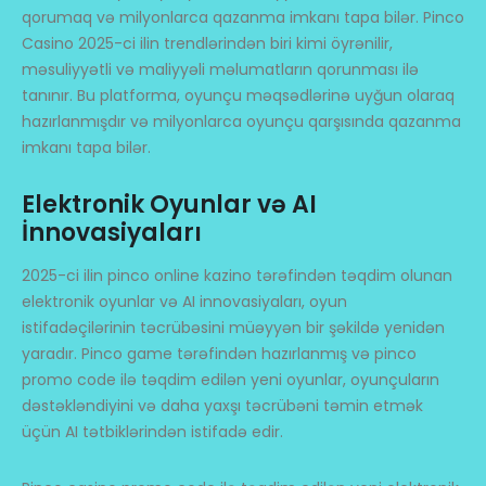
qorumaq və milyonlarca qazanma imkanı tapa bilər. Pinco
Casino 2025-ci ilin trendlərindən biri kimi öyrənilir,
məsuliyyətli və maliyyəli məlumatların qorunması ilə
tanınır. Bu platforma, oyunçu məqsədlərinə uyğun olaraq
hazırlanmışdır və milyonlarca oyunçu qarşısında qazanma
imkanı tapa bilər.
Elektronik Oyunlar və AI
İnnovasiyaları
2025-ci ilin pinco online kazino tərəfindən təqdim olunan
elektronik oyunlar və AI innovasiyaları, oyun
istifadəçilərinin təcrübəsini müəyyən bir şəkildə yenidən
yaradır. Pinco game tərəfindən hazırlanmış və pinco
promo code ilə təqdim edilən yeni oyunlar, oyunçuların
dəstəkləndiyini və daha yaxşı təcrübəni təmin etmək
üçün AI tətbiklərindən istifadə edir.