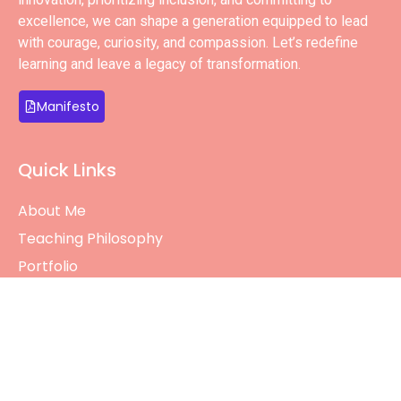
excellence, we can shape a generation equipped to lead
with courage, curiosity, and compassion. Let’s redefine
learning and leave a legacy of transformation.
Manifesto
Quick Links
About Me
Teaching Philosophy
Portfolio
Contact Me
Copyright © 2026 Tk Learning | Designed by
UPSTREAM
CREATIVES