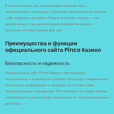
В любом случае, мы рекомендуем игрокам быть
осторожными и не играть с деньгами, которые вы не можете
себе позволить потерять. Играть в онлайн-казино – это
развлечение, и мы рекомендуем игрокам не играть с
деньгами, которые важны для них.
Преимущества и функции
официального сайта Pinco Казино
Безопасность и надежность
Официальный сайт Pinco Казино обеспечивает
безопасность и надежность игроков, используя современные
технологии шифрования и проверку на соответствие
международным стандартам. Это означает, что ваша личная
информация и деньги будут защищены от неавторизованных
доступов.