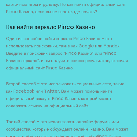
карточные игры и рулетку. Но как найти официальный сайт
Pinco Казино, если вы не знаете, где начать?
Как найти зеркало Pinco Казино
Один из способов найти зеркало Pinco Казино – это
использовать поисковики, такие как Google или Yandex.
Введите в поисковик запрос “Pinco Казино” или “Pinco
Казино зеркало”, и вы получите список результатов, включая
официальный сайт Pinco Казино.
Второй способ – это использовать социальные сети, такие
как Facebook или Twitter. Вам может помочь найти
официальный аккаунт Pinco Казино, который может
содержать ссылку на официальный сайт.
Третий способ – это использовать онлайн-форумы или
сообщества, которые обсуждают онлайн-казино. Вам может
помочь найти ссылку на официальный сайт Pinco Казино,