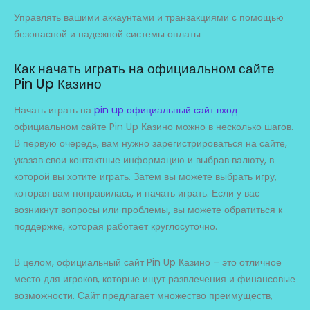
Управлять вашими аккаунтами и транзакциями с помощью
безопасной и надежной системы оплаты
Как начать играть на официальном сайте
Pin Up Казино
Начать играть на
pin up официальный сайт вход
официальном сайте Pin Up Казино можно в несколько шагов.
В первую очередь, вам нужно зарегистрироваться на сайте,
указав свои контактные информацию и выбрав валюту, в
которой вы хотите играть. Затем вы можете выбрать игру,
которая вам понравилась, и начать играть. Если у вас
возникнут вопросы или проблемы, вы можете обратиться к
поддержке, которая работает круглосуточно.
В целом, официальный сайт Pin Up Казино – это отличное
место для игроков, которые ищут развлечения и финансовые
возможности. Сайт предлагает множество преимуществ,