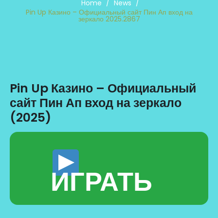
Home
/
News
/
Pin Up Казино – Официальный сайт Пин Ап вход на
зеркало 2025.2867
Pin Up Казино – Официальный
сайт Пин Ап вход на зеркало
(2025)
ИГРАТЬ