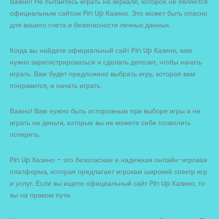
Важно! Не пытайтесь играть на зеркале, которое не является
официальным сайтом Pin Up Казино. Это может быть опасно
для вашего счета и безопасности личных данных.
Когда вы найдете официальный сайт Pin Up Казино, вам
нужно зарегистрироваться и сделать депозит, чтобы начать
играть. Вам будет предложено выбрать игру, которая вам
понравится, и начать играть.
Важно! Вам нужно быть осторожным при выборе игры и не
играть на деньги, которые вы не можете себе позволить
потерять.
Pin Up Казино – это безопасная и надежная онлайн-игровая
платформа, которая предлагает игрокам широкий спектр игр
и услуг. Если вы ищете официальный сайт Pin Up Казино, то
вы на правом пути.