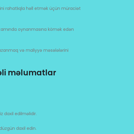
ni rahatlıqla həll etmək üçün müraciət
iş ortamında oynanmasına kömək edən
 Qazanmaq və maliyyə məsələlərini
əli məlumatlar
 daxil edilməlidir.
düzgün daxil edin.