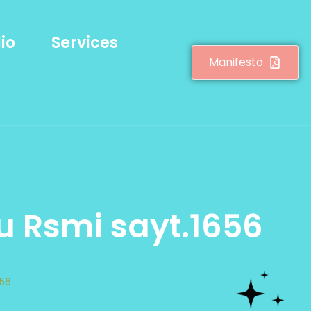
lio
Services
Manifesto
u Rsmi sayt.1656
656