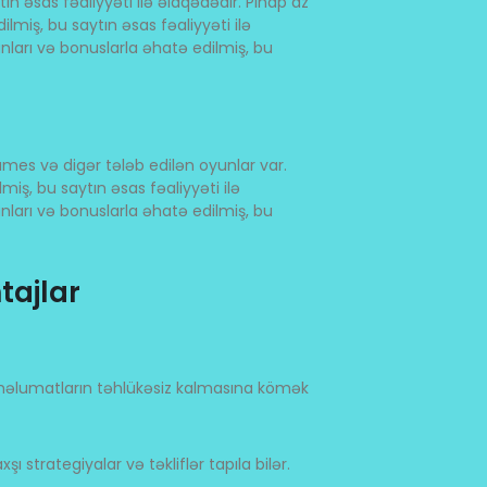
tın əsas fəaliyyəti ilə əlaqədədir. Pinap az
miş, bu saytın əsas fəaliyyəti ilə
ları və bonuslarla əhatə edilmiş, bu
games və digər tələb edilən oyunlar var.
miş, bu saytın əsas fəaliyyəti ilə
ları və bonuslarla əhatə edilmiş, bu
tajlar
, məlumatların təhlükəsiz kalmasına kömək
strategiyalar və təkliflər tapıla bilər.