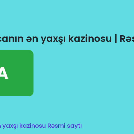
anın ən yaxşı kazinosu | Rə
A
 yaxşı kazinosu Rəsmi saytı