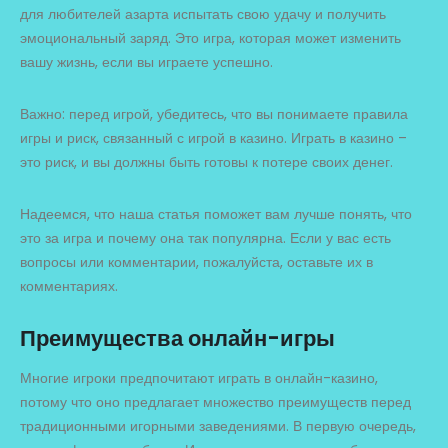
для любителей азарта испытать свою удачу и получить
эмоциональный заряд. Это игра, которая может изменить
вашу жизнь, если вы играете успешно.
Важно: перед игрой, убедитесь, что вы понимаете правила
игры и риск, связанный с игрой в казино. Играть в казино –
это риск, и вы должны быть готовы к потере своих денег.
Надеемся, что наша статья поможет вам лучше понять, что
это за игра и почему она так популярна. Если у вас есть
вопросы или комментарии, пожалуйста, оставьте их в
комментариях.
Преимущества онлайн-игры
Многие игроки предпочитают играть в онлайн-казино,
потому что оно предлагает множество преимуществ перед
традиционными игорными заведениями. В первую очередь,