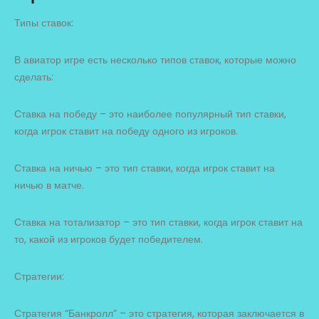
Типы ставок:
В авиатор игре есть несколько типов ставок, которые можно
сделать:
Ставка на победу – это наиболее популярный тип ставки,
когда игрок ставит на победу одного из игроков.
Ставка на ничью – это тип ставки, когда игрок ставит на
ничью в матче.
Ставка на тотализатор – это тип ставки, когда игрок ставит на
то, какой из игроков будет победителем.
Стратегии:
Стратегия “Банкролл” – это стратегия, которая заключается в