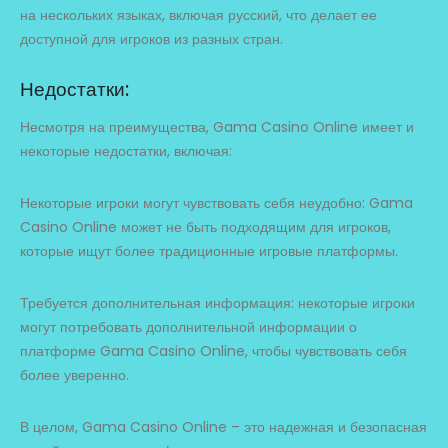
на нескольких языках, включая русский, что делает ее
доступной для игроков из разных стран.
Недостатки:
Несмотря на преимущества, Gama Casino Online имеет и
некоторые недостатки, включая:
Некоторые игроки могут чувствовать себя неудобно: Gama
Casino Online может не быть подходящим для игроков,
которые ищут более традиционные игровые платформы.
Требуется дополнительная информация: некоторые игроки
могут потребовать дополнительной информации о
платформе Gama Casino Online, чтобы чувствовать себя
более уверенно.
В целом, Gama Casino Online – это надежная и безопасная