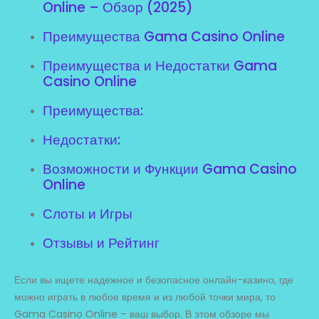
Online – Обзор (2025)
Преимущества Gama Casino Online
Преимущества и Недостатки Gama
Casino Online
Преимущества:
Недостатки:
Возможности и Функции Gama Casino
Online
Слоты и Игры
Отзывы и Рейтинг
Если вы ищете надежное и безопасное онлайн-казино, где
можно играть в любое время и из любой точки мира, то
Gama Casino Online – ваш выбор. В этом обзоре мы