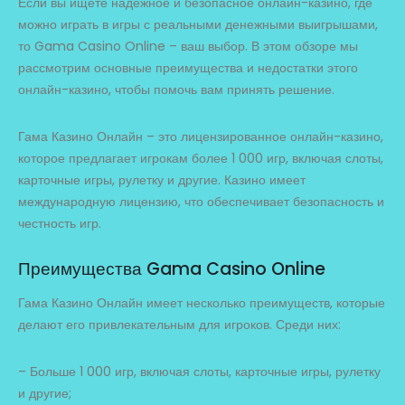
Если вы ищете надежное и безопасное онлайн-казино, где
можно играть в игры с реальными денежными выигрышами,
то Gama Casino Online – ваш выбор. В этом обзоре мы
рассмотрим основные преимущества и недостатки этого
онлайн-казино, чтобы помочь вам принять решение.
Гама Казино Онлайн – это лицензированное онлайн-казино,
которое предлагает игрокам более 1 000 игр, включая слоты,
карточные игры, рулетку и другие. Казино имеет
международную лицензию, что обеспечивает безопасность и
честность игр.
Преимущества Gama Casino Online
Гама Казино Онлайн имеет несколько преимуществ, которые
делают его привлекательным для игроков. Среди них:
– Больше 1 000 игр, включая слоты, карточные игры, рулетку
и другие;