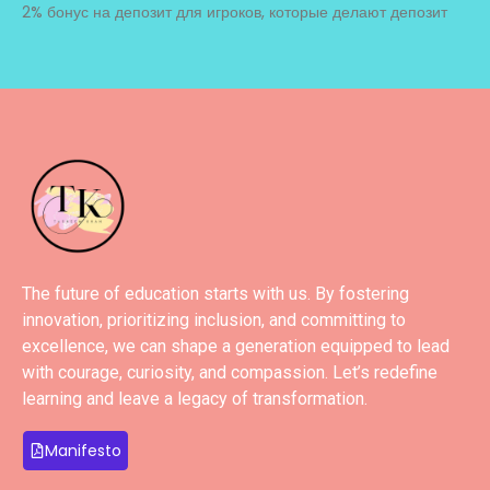
2% бонус на депозит для игроков, которые делают депозит
The future of education starts with us. By fostering
innovation, prioritizing inclusion, and committing to
excellence, we can shape a generation equipped to lead
with courage, curiosity, and compassion. Let’s redefine
learning and leave a legacy of transformation.
Manifesto