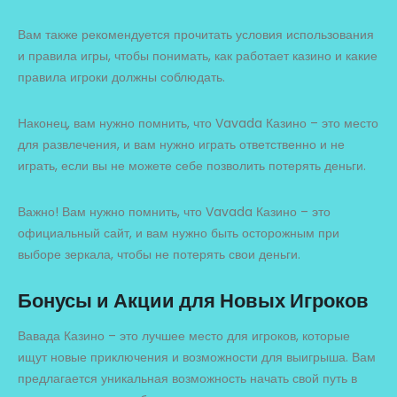
Вам также рекомендуется прочитать условия использования
и правила игры, чтобы понимать, как работает казино и какие
правила игроки должны соблюдать.
Наконец, вам нужно помнить, что Vavada Казино – это место
для развлечения, и вам нужно играть ответственно и не
играть, если вы не можете себе позволить потерять деньги.
Важно! Вам нужно помнить, что Vavada Казино – это
официальный сайт, и вам нужно быть осторожным при
выборе зеркала, чтобы не потерять свои деньги.
Бонусы и Акции для Новых Игроков
Вавада Казино – это лучшее место для игроков, которые
ищут новые приключения и возможности для выигрыша. Вам
предлагается уникальная возможность начать свой путь в