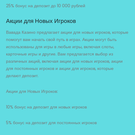
25% бонус на депозит до 10 000 рублей
Акции для Новых Игроков
Вавада Казино предлагает акции для новых игроков, которые
помогут вам начать свой путь в играх. Акции могут быть
использованы для игры в любые игры, включая слоты,
карточные игры и другие. Вам предлагается выбор из
различных акций, включая акции для новых игроков, акции
для постоянных игроков и акции для игроков, которые
делают депозит.
Акции для Новых Игроков:
10% бонус на депозит для новых игроков
5% бонус на депозит для постоянных игроков