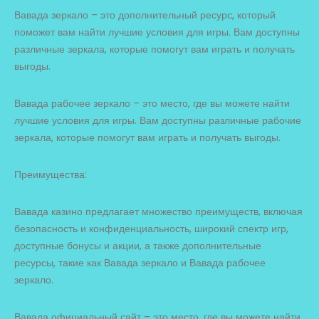
Вавада зеркало – это дополнительный ресурс, который
поможет вам найти лучшие условия для игры. Вам доступны
различные зеркала, которые помогут вам играть и получать
выгоды.
Вавада рабочее зеркало – это место, где вы можете найти
лучшие условия для игры. Вам доступны различные рабочие
зеркала, которые помогут вам играть и получать выгоды.
Преимущества:
Вавада казино предлагает множество преимуществ, включая
безопасность и конфиденциальность, широкий спектр игр,
доступные бонусы и акции, а также дополнительные
ресурсы, такие как Вавада зеркало и Вавада рабочее
зеркало.
Вавада официальный сайт – это место, где вы можете найти