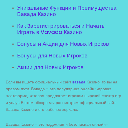
Уникальные Функции и Преимущества
Вавада Казино
Как Зарегистрироваться и Начать
Играть в Vavada Казино
Бонусы и Акции для Новых Игроков
Бонусы для Новых Игроков
Акции для Новых Игроков
Если вы ищете официальный сайт
вавада
Казино, то вы на
правом пути. Вавада – это популярная онлайн-игровая
платформа, которая предлагает игрокам широкий спектр игр
и услуг. В этом обзоре мы рассмотрим официальный сайт
Вавада Казино и его рабочее зеркало.
Вавада Казино – это надежная и безопасная онлайн-