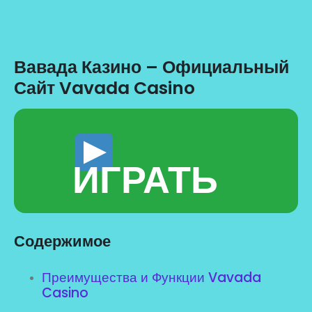
Вавада Казино – Официальный
Сайт Vavada Casino
ИГРАТЬ
Содержимое
Преимущества и Функции Vavada
Casino