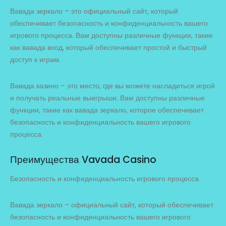
Вавада зеркало – это официальный сайт, который
обеспечивает безопасность и конфиденциальность вашего
игрового процесса. Вам доступны различные функции, такие
как вавада вход, который обеспечивает простой и быстрый
доступ к играм.
Вавада казино – это место, где вы можете насладиться игрой
и получать реальные выигрыши. Вам доступны различные
функции, такие как вавада зеркало, которое обеспечивает
безопасность и конфиденциальность вашего игрового
процесса.
Преимущества Vavada Casino
Безопасность и конфиденциальность игрового процесса
Вавада зеркало – официальный сайт, который обеспечивает
безопасность и конфиденциальность вашего игрового