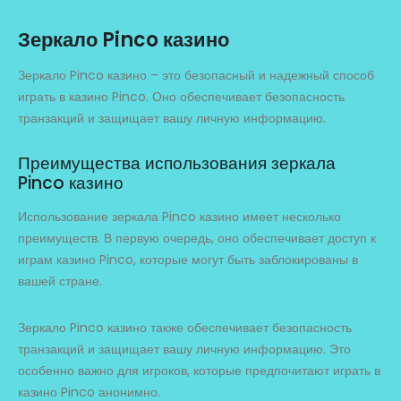
Зеркало Pinco казино
Зеркало Pinco казино – это безопасный и надежный способ
играть в казино Pinco. Оно обеспечивает безопасность
транзакций и защищает вашу личную информацию.
Преимущества использования зеркала
Pinco казино
Использование зеркала Pinco казино имеет несколько
преимуществ. В первую очередь, оно обеспечивает доступ к
играм казино Pinco, которые могут быть заблокированы в
вашей стране.
Зеркало Pinco казино также обеспечивает безопасность
транзакций и защищает вашу личную информацию. Это
особенно важно для игроков, которые предпочитают играть в
казино Pinco анонимно.