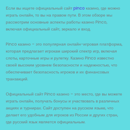
Если вы ищете официальный сайт
pinco
казино, где можно
играть онлайн, то вы на правом пути. В этом обзоре мы
рассмотрим основные аспекты работы казино Pinco,
включая официальный сайт, зеркало и вход.
Pinco казино – это популярная онлайн-игровая платформа,
которая предлагает игрокам широкий спектр игр, включая
слоты, карточные игры и рулетку. Казино Pinco известно
своей высоким уровнем безопасности и надежностью, что
обеспечивает безопасность игроков и их финансовых
транзакций.
Официальный сайт Pinco казино – это место, где вы можете
играть онлайн, получать бонусы и участвовать в различных
акциях и турнирах. Сайт доступен на русском языке, что
делает его удобным для игроков из России и других стран,
где русский язык является официальным.