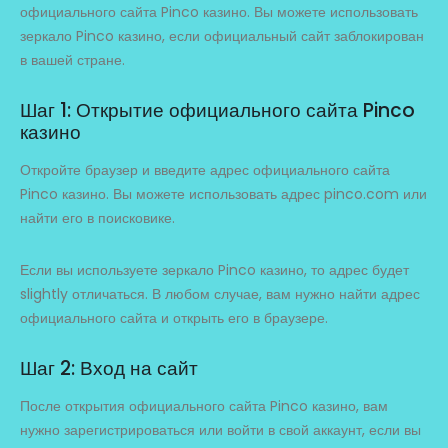
официального сайта Pinco казино. Вы можете использовать
зеркало Pinco казино, если официальный сайт заблокирован
в вашей стране.
Шаг 1: Открытие официального сайта Pinco
казино
Откройте браузер и введите адрес официального сайта
Pinco казино. Вы можете использовать адрес pinco.com или
найти его в поисковике.
Если вы используете зеркало Pinco казино, то адрес будет
slightly отличаться. В любом случае, вам нужно найти адрес
официального сайта и открыть его в браузере.
Шаг 2: Вход на сайт
После открытия официального сайта Pinco казино, вам
нужно зарегистрироваться или войти в свой аккаунт, если вы