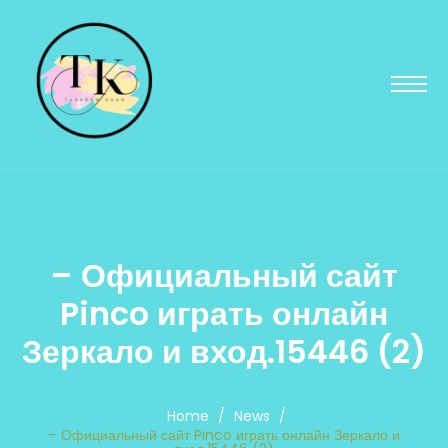
– Официальный сайт
Pinco играть онлайн
Зеркало и вход.15446 (2)
Home
/
News
/
– Официальный сайт Pinco играть онлайн Зеркало и