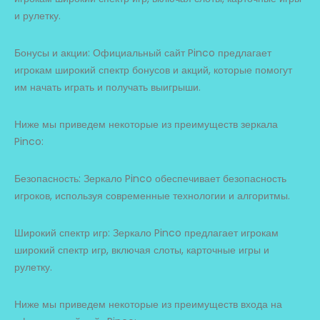
и рулетку.
Бонусы и акции: Официальный сайт Pinco предлагает
игрокам широкий спектр бонусов и акций, которые помогут
им начать играть и получать выигрыши.
Ниже мы приведем некоторые из преимуществ зеркала
Pinco:
Безопасность: Зеркало Pinco обеспечивает безопасность
игроков, используя современные технологии и алгоритмы.
Широкий спектр игр: Зеркало Pinco предлагает игрокам
широкий спектр игр, включая слоты, карточные игры и
рулетку.
Ниже мы приведем некоторые из преимуществ входа на