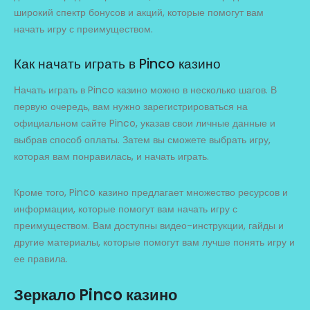
широкий спектр бонусов и акций, которые помогут вам
начать игру с преимуществом.
Как начать играть в Pinco казино
Начать играть в Pinco казино можно в несколько шагов. В
первую очередь, вам нужно зарегистрироваться на
официальном сайте Pinco, указав свои личные данные и
выбрав способ оплаты. Затем вы сможете выбрать игру,
которая вам понравилась, и начать играть.
Кроме того, Pinco казино предлагает множество ресурсов и
информации, которые помогут вам начать игру с
преимуществом. Вам доступны видео-инструкции, гайды и
другие материалы, которые помогут вам лучше понять игру и
ее правила.
Зеркало Pinco казино