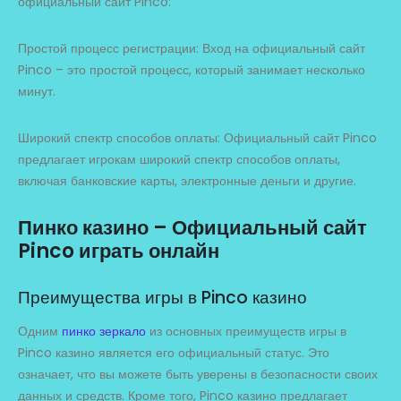
официальный сайт Pinco:
Простой процесс регистрации: Вход на официальный сайт
Pinco – это простой процесс, который занимает несколько
минут.
Широкий спектр способов оплаты: Официальный сайт Pinco
предлагает игрокам широкий спектр способов оплаты,
включая банковские карты, электронные деньги и другие.
Пинко казино – Официальный сайт
Pinco играть онлайн
Преимущества игры в Pinco казино
Одним
пинко зеркало
из основных преимуществ игры в
Pinco казино является его официальный статус. Это
означает, что вы можете быть уверены в безопасности своих
данных и средств. Кроме того, Pinco казино предлагает