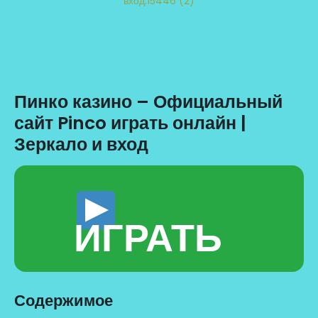
вход.15446 (2)
Пинко казино – Официальный
сайт Pinco играть онлайн |
Зеркало и вход
ИГРАТЬ
Содержимое