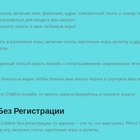
анные, включая имя, фамилию, адрес электронной почты и номер 
льзоваться для входа в ваш аккаунт.
начните играть в свои любимые игры!
ть в различные игры, включая слоты, карточные игры, рулетку и др
илы.
дежный способ играть онлайн, с использованием современных те
 бонусы и акции, чтобы помочь вам начать играть и улучшить ваш и
nco Casino онлайн, то просто зарегистрируйтесь и начните играть!
 Без Регистрации
Casino без регистрации, то зеркало – это то, что вам нужно. Pinc
 игр, включая слоты, карточные игры и рулетку.