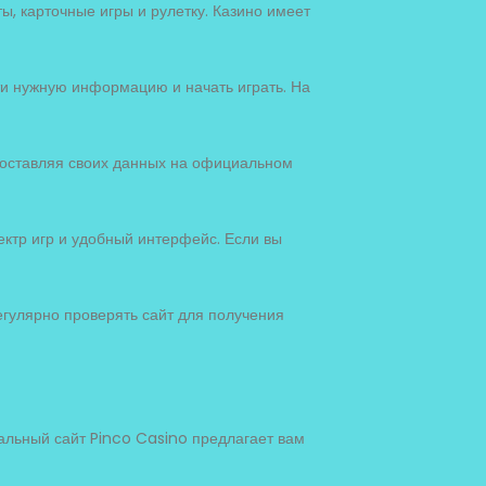
ы, карточные игры и рулетку. Казино имеет
ти нужную информацию и начать играть. На
не оставляя своих данных на официальном
ектр игр и удобный интерфейс. Если вы
гулярно проверять сайт для получения
альный сайт Pinco Casino предлагает вам