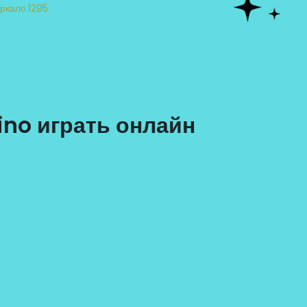
ркало.1295
ino играть онлайн