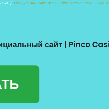
News
/
Официальный сайт Pinco Casino играть онлайн – Вход Зе
циальный сайт | Pinco Cas
АТЬ