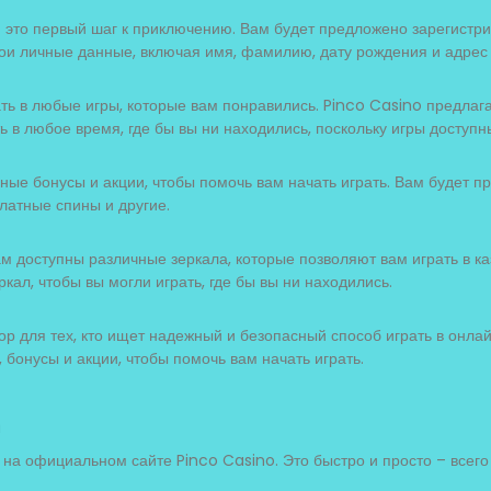
 это первый шаг к приключению. Вам будет предложено зарегистри
вои личные данные, включая имя, фамилию, дату рождения и адрес
ть в любые игры, которые вам понравились. Pinco Casino предлага
ь в любое время, где бы вы ни находились, поскольку игры доступ
ные бонусы и акции, чтобы помочь вам начать играть. Вам будет п
латные спины и другие.
ам доступны различные зеркала, которые позволяют вам играть в к
кал, чтобы вы могли играть, где бы вы ни находились.
ор для тех, кто ищет надежный и безопасный способ играть в онл
 бонусы и акции, чтобы помочь вам начать играть.
д
 на официальном сайте Pinco Casino. Это быстро и просто – всего 