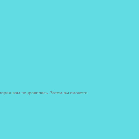
которая вам понравилась. Затем вы сможете