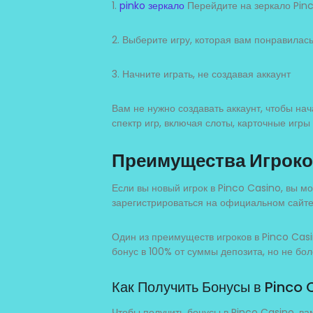
1.
pinko зеркало
Перейдите на зеркало Pin
2. Выберите игру, которая вам понравилас
3. Начните играть, не создавая аккаунт
Вам не нужно создавать аккаунт, чтобы нач
спектр игр, включая слоты, карточные игры
Преимущества Игроко
Если вы новый игрок в Pinco Casino, вы м
зарегистрироваться на официальном сайте 
Один из преимуществ игроков в Pinco Casi
бонус в 100% от суммы депозита, но не бо
Как Получить Бонусы в Pinco 
Чтобы получить бонусы в Pinco Casino, в