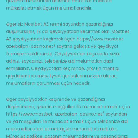
qazanın məlumatları arasında müraciət etdiklərə
müraciət etmək üçün məlumatlandırılır.
Əgər siz Mostbet AZ rəsmi saytından qazandığınızı
düşünürsəniz, ilk adı qeydiyyatdan keçirmək olar. Mostbet
AZ qeydiyyatdan keçirmək üçün https://www.mostbet-
azerbaijan-casino.net/ saytına gələrsiz və qeydiyyat
formasını doldurursuz. Qeydiyyatdan keçirəndə, sizin
adınızı, soyadınızı, tələbənizə aid məlumatları daxil
etməlisiniz. Qeydiyyatdan keçirəndə, şirkətin məntiqi
qaydalarını və məsuliyyət qanunlarını nəzərə alaraq,
məlumatların qorunması üçün necədir.
Əgər qeydiyyatdan keçirəndə və qazandığınızı
düşünürsəniz, şirkətin məşğulları ilə müraciət etmək üçün
https://www.mostbet-azerbaijan-casino.net/ saytından
və ya məşğulları ilə müraciət etmək üçün tələbənizə aid
məlumatları daxil etmək üçün müraciət etmək olar.
Müraciət etdikdə, qazanın məlumatlarını və qazandığınızı