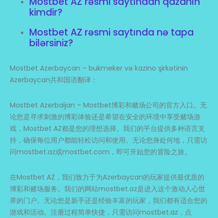
Mostbet AZ rəsmi saytından qazanın
kimdir?
Mostbet AZ rəsmi saytında nə tapa
bilərsiniz?
Mostbet Azerbaycan – bukmeker və kazino şirkətinin
Azerbaycan共和国语翻译：
Mostbet Azerbaijan – Mostbet博彩和赌场公司的官方入口。无
论您是寻求刺激的博彩体验还是希望在安全的环境中享受赌场游
戏，Mostbet AZ都是您的理想选择。我们的平台提供多种语言支
持，确保每位用户都能轻松访问和使用。无论您身处何地，只需访
问mostbet.az或mostbet.com，即可开始您的冒险之旅。
在Mostbet AZ，我们致力于为Azerbaycan的玩家提供最优质的
博彩和赌场服务。我们的网站mostbet.az是进入这个激动人心世
界的门户。无论您是新手还是经验丰富的玩家，我们都有适合您的
游戏和活动。注册过程简单快捷，只需访问mostbet.az，点