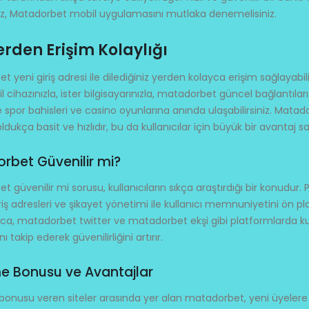
ız, Matadorbet mobil uygulamasını mutlaka denemelisiniz.
erden Erişim Kolaylığı
 yeni giriş adresi ile dilediğiniz yerden kolayca erişim sağlayabilir
l cihazınızla, ister bilgisayarınızla, matadorbet güncel bağlantıları
 spor bahisleri ve casino oyunlarına anında ulaşabilirsiniz. Matado
oldukça basit ve hızlıdır, bu da kullanıcılar için büyük bir avantaj sa
rbet Güvenilir mi?
 güvenilir mi sorusu, kullanıcıların sıkça araştırdığı bir konudur. 
riş adresleri ve şikayet yönetimi ile kullanıcı memnuniyetini ön p
rıca, matadorbet twitter ve matadorbet ekşi gibi platformlarda ku
ı takip ederek güvenilirliğini artırır.
 Bonusu ve Avantajlar
nusu veren siteler arasında yer alan matadorbet, yeni üyelere