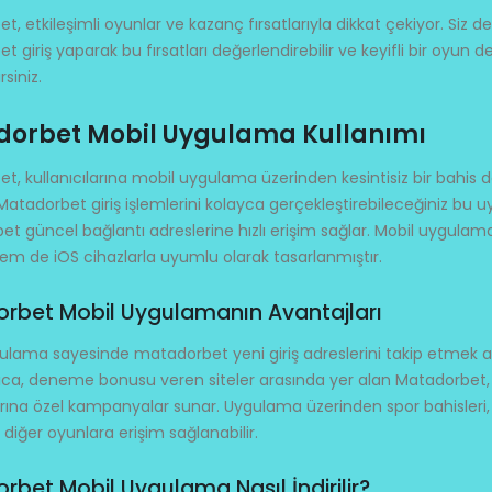
, etkileşimli oyunlar ve kazanç fırsatlarıyla dikkat çekiyor. Siz de
 giriş yaparak bu fırsatları değerlendirebilir ve keyifli bir oyun 
rsiniz.
orbet Mobil Uygulama Kullanımı
t, kullanıcılarına mobil uygulama üzerinden kesintisiz bir bahis 
Matadorbet giriş işlemlerini kolayca gerçekleştirebileceğiniz bu 
t güncel bağlantı adreslerine hızlı erişim sağlar. Mobil uygula
em de iOS cihazlarla uyumlu olarak tasarlanmıştır.
rbet Mobil Uygulamanın Avantajları
ulama sayesinde matadorbet yeni giriş adreslerini takip etmek a
rıca, deneme bonusu veren siteler arasında yer alan Matadorbet,
larına özel kampanyalar sunar. Uygulama üzerinden spor bahisleri,
 diğer oyunlara erişim sağlanabilir.
rbet Mobil Uygulama Nasıl İndirilir?