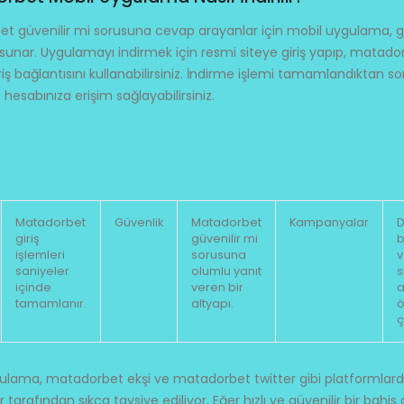
t güvenilir mi sorusuna cevap arayanlar için mobil uygulama, gü
sunar. Uygulamayı indirmek için resmi siteye giriş yapıp, matado
iş bağlantısını kullanabilirsiniz. İndirme işlemi tamamlandıktan son
e hesabınıza erişim sağlayabilirsiniz.
Matadorbet
Güvenlik
Matadorbet
Kampanyalar
giriş
güvenilir mi
işlemleri
sorusuna
v
saniyeler
olumlu yanıt
s
içinde
veren bir
a
tamamlanır.
altyapı.
ç
ulama, matadorbet ekşi ve matadorbet twitter gibi platformlar
ar tarafından sıkça tavsiye ediliyor. Eğer hızlı ve güvenilir bir bahi