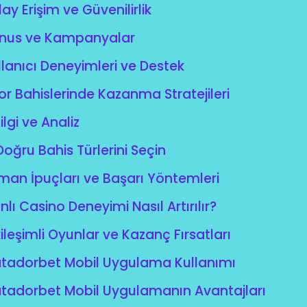
ay Erişim ve Güvenilirlik
nus ve Kampanyalar
llanıcı Deneyimleri ve Destek
or Bahislerinde Kazanma Stratejileri
Bilgi ve Analiz
Doğru Bahis Türlerini Seçin
man İpuçları ve Başarı Yöntemleri
nlı Casino Deneyimi Nasıl Artırılır?
kileşimli Oyunlar ve Kazanç Fırsatları
tadorbet Mobil Uygulama Kullanımı
tadorbet Mobil Uygulamanın Avantajları