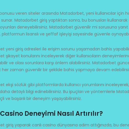
nusu veren siteler arasında Matadorbet, yeni kullanıcılar için ha
 sunar. Matadorbet giriş yaptıktan sonra, bu bonusları kullanarak 
yunları deneyebilirsiniz. Matadorbet güvenilir mi sorusuna yanıt
 platformun lisanslı ve şeffaf işleyişi sayesinde güvenle oynayabil
t yeni giriş adresleri ile erişim sorunu yaşamadan bahis yapabilir
t şikayet konularını inceleyerek diğer kullanıcıların deneyimleri
ilir ve olası sorunlara karşı önlem alabilirsiniz. Matadorbet günce
k her zaman güvenilir bir şekilde bahis yapmaya devam edebilirsi
t ekşi sözlük gibi platformlarda kullanıcı yorumlarını inceleyerek
daha detaylı bilgi edinebilirsiniz. Bu ipuçları ve yöntemlerle Mata
çli ve başarılı bir deneyim yaşayabilirsiniz.
Casino Deneyimi Nasıl Artırılır?
t giriş yaparak canlı casino dünyasına adım attığınızda, bu den