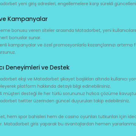
dorbet yeni giriş adresleri, engellemelere karşı sürekli güncelleni
 ve Kampanyalar
eme bonusu veren siteler arasında Matadorbet, yeni kullanıcılar
ert bonuslar sunar.
enli kampanyalar ve özel promosyonlarla kazançlarınızı artırma fı
ursunuz.
cı Deneyimleri ve Destek
adorbet ekşi ve Matadorbet şikayet başlıkları altında kullanıcı yor
leyerek platform hakkında detaylı bilgi edinebilirsiniz.
4 müşteri desteği ile her türlü sorununuz hızlıca çözüme kavuştur
adorbet twitter üzerinden güncel duyuruları takip edebilirsiniz.
t, hem spor bahisleri hem de casino oyunları tutkunları için ideal
r. Matadorbet giris yaparak bu avantajlardan hemen yararlanm