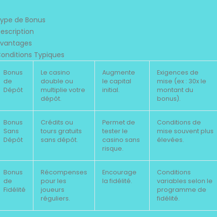
ype de Bonus
escription
vantages
onditions Typiques
Bonus
Le casino
Augmente
Exigences de
de
double ou
le capital
mise (ex : 30x le
Dépôt
multiplie votre
initial.
montant du
dépôt.
bonus).
Bonus
Crédits ou
Permet de
Conditions de
Sans
tours gratuits
tester le
mise souvent plus
Dépôt
sans dépôt.
casino sans
élevées.
risque.
Bonus
Récompenses
Encourage
Conditions
de
pour les
la fidélité.
variables selon le
Fidélité
joueurs
programme de
réguliers.
fidélité.