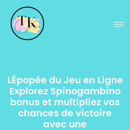
LÉpopée du Jeu en Ligne
Explorez Spinogambino
bonus et multipliez vos
chances de victoire
avec une