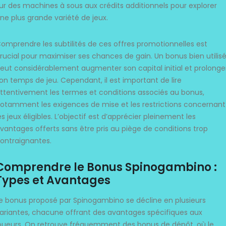
ur des machines à sous aux crédits additionnels pour explorer
ne plus grande variété de jeux.
omprendre les subtilités de ces offres promotionnelles est
rucial pour maximiser ses chances de gain. Un bonus bien utilis
eut considérablement augmenter son capital initial et prolonge
on temps de jeu. Cependant, il est important de lire
ttentivement les termes et conditions associés au bonus,
otamment les exigences de mise et les restrictions concernant
es jeux éligibles. L’objectif est d’apprécier pleinement les
vantages offerts sans être pris au piège de conditions trop
ontraignantes.
Comprendre le Bonus Spinogambino :
Types et Avantages
e bonus proposé par Spinogambino se décline en plusieurs
ariantes, chacune offrant des avantages spécifiques aux
oueurs. On retrouve fréquemment des bonus de dépôt, où le