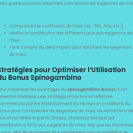
oici quelques points essentiels concernant les exigences de mi
Comprendre le coefficient de mise (ex : 30x, 40x, etc.).
Vérifier la contribution des différents jeux aux exigences de
mise.
Tenir compte du délai imparti pour satisfaire les exigences
de mise.
Stratégies pour Optimiser l’Utilisation
du Bonus Spinogambino
our maximiser les avantages du
spinogambino bonus
, il est
ssentiel d’adopter une stratégie proactive et réfléchie.
ommencez par lire attentivement les termes et conditions du
onus pour comprendre les exigences de mise, les restrictions d
eux et les délais impartis. Ensuite, choisissez des jeux qui
ontribuent à 100% aux exigences de mise, tels que les machines
 sous, afin de progresser plus rapidement vers la possibilité de