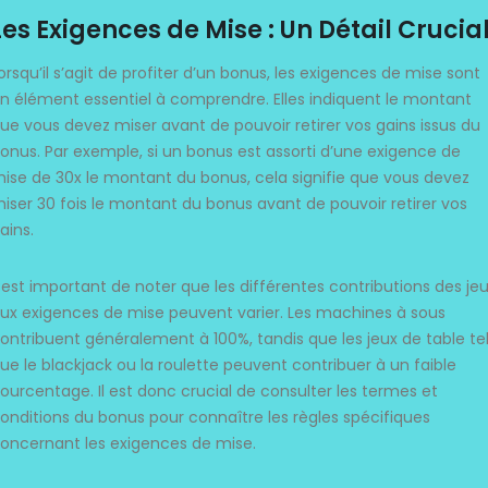
Les Exigences de Mise : Un Détail Crucia
orsqu’il s’agit de profiter d’un bonus, les exigences de mise sont
n élément essentiel à comprendre. Elles indiquent le montant
ue vous devez miser avant de pouvoir retirer vos gains issus du
onus. Par exemple, si un bonus est assorti d’une exigence de
ise de 30x le montant du bonus, cela signifie que vous devez
iser 30 fois le montant du bonus avant de pouvoir retirer vos
ains.
l est important de noter que les différentes contributions des je
ux exigences de mise peuvent varier. Les machines à sous
ontribuent généralement à 100%, tandis que les jeux de table te
ue le blackjack ou la roulette peuvent contribuer à un faible
ourcentage. Il est donc crucial de consulter les termes et
onditions du bonus pour connaître les règles spécifiques
oncernant les exigences de mise.