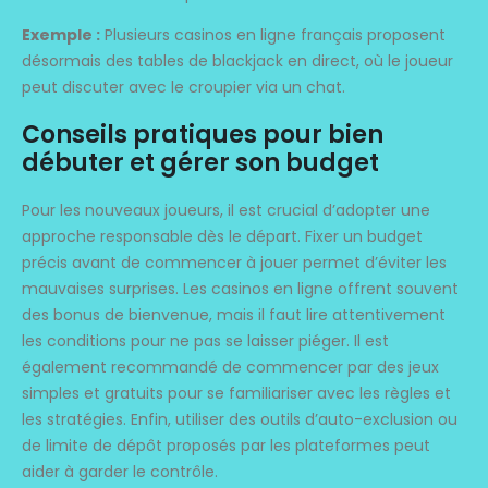
Exemple :
Plusieurs casinos en ligne français proposent
désormais des tables de blackjack en direct, où le joueur
peut discuter avec le croupier via un chat.
Conseils pratiques pour bien
débuter et gérer son budget
Pour les nouveaux joueurs, il est crucial d’adopter une
approche responsable dès le départ. Fixer un budget
précis avant de commencer à jouer permet d’éviter les
mauvaises surprises. Les casinos en ligne offrent souvent
des bonus de bienvenue, mais il faut lire attentivement
les conditions pour ne pas se laisser piéger. Il est
également recommandé de commencer par des jeux
simples et gratuits pour se familiariser avec les règles et
les stratégies. Enfin, utiliser des outils d’auto-exclusion ou
de limite de dépôt proposés par les plateformes peut
aider à garder le contrôle.