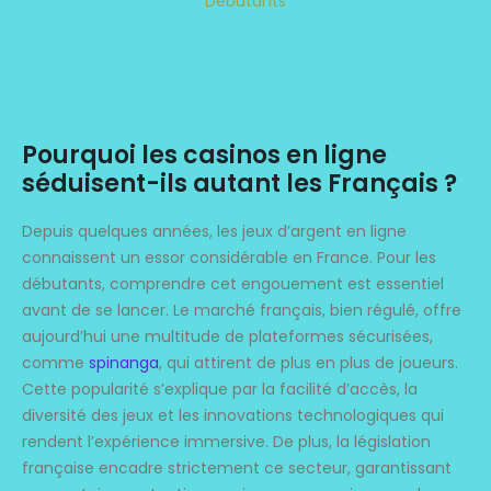
Débutants
Pourquoi les casinos en ligne
séduisent-ils autant les Français ?
Depuis quelques années, les jeux d’argent en ligne
connaissent un essor considérable en France. Pour les
débutants, comprendre cet engouement est essentiel
avant de se lancer. Le marché français, bien régulé, offre
aujourd’hui une multitude de plateformes sécurisées,
comme
spinanga
, qui attirent de plus en plus de joueurs.
Cette popularité s’explique par la facilité d’accès, la
diversité des jeux et les innovations technologiques qui
rendent l’expérience immersive. De plus, la législation
française encadre strictement ce secteur, garantissant