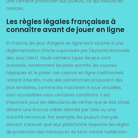
une certaine protection aux joueurs, ce qui rassure les
novices.
Les règles légales françaises à
connaître avant de jouer en ligne
En France, les jeux d’argent en ligne sont soumis à une
réglementation stricte supervisée par l’Autorité Nationale
des Jeux (ANJ). Seuls certains types de jeux sont
autorisés, notamment les paris sportifs, les courses
hippiques et le poker. Les casinos en ligne traditionnels
restent interdits, mais des plateformes proposant des
jeux similaires, comme les machines à sous virtuelles,
sont accessibles sous certaines conditions. Il est
important pour les débutants de vérifier que le site choisi
détient une licence valide délivrée par l’ANJ ou une
autorité reconnue. Par exemple, les joueurs français
doivent s’assurer que leur plateforme respecte les règles
de protection des mineurs et de lutte contre l’addiction.