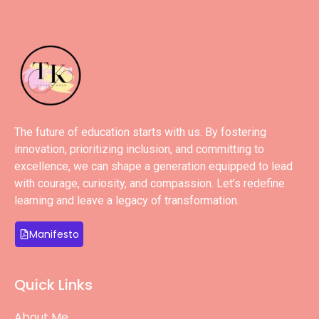
The future of education starts with us. By fostering
innovation, prioritizing inclusion, and committing to
excellence, we can shape a generation equipped to lead
with courage, curiosity, and compassion. Let’s redefine
learning and leave a legacy of transformation.
Manifesto
Quick Links
About Me