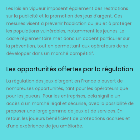
Les lois en vigueur imposent également des restrictions
sur la publicité et la promotion des jeux d’argent. Ces
mesures visent à prévenir l’addiction au jeu et à protéger
les populations vulnérables, notamment les jeunes. Le
cadre réglementaire met donc un accent particulier sur
la prévention, tout en permettant aux opérateurs de se
développer dans un marché compétitif.
Les opportunités offertes par la régulation
La régulation des jeux d’argent en France a ouvert de
nombreuses opportunités, tant pour les opérateurs que
pour les joueurs. Pour les entreprises, cela signifie un
accès à un marché légal et sécurisé, avec la possibilité de
proposer une large gamme de jeux et de services. En
retour, les joueurs bénéficient de protections accrues et
d’une expérience de jeu améliorée.