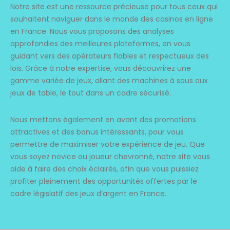
Notre site est une ressource précieuse pour tous ceux qui
souhaitent naviguer dans le monde des casinos en ligne
en France. Nous vous proposons des analyses
approfondies des meilleures plateformes, en vous
guidant vers des opérateurs fiables et respectueux des
lois. Grâce à notre expertise, vous découvrirez une
gamme variée de jeux, allant des machines à sous aux
jeux de table, le tout dans un cadre sécurisé.
Nous mettons également en avant des promotions
attractives et des bonus intéressants, pour vous
permettre de maximiser votre expérience de jeu. Que
vous soyez novice ou joueur chevronné, notre site vous
aide à faire des choix éclairés, afin que vous puissiez
profiter pleinement des opportunités offertes par le
cadre législatif des jeux d’argent en France.