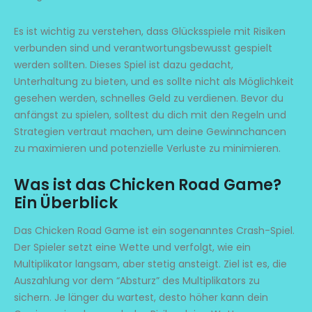
Es ist wichtig zu verstehen, dass Glücksspiele mit Risiken
verbunden sind und verantwortungsbewusst gespielt
werden sollten. Dieses Spiel ist dazu gedacht,
Unterhaltung zu bieten, und es sollte nicht als Möglichkeit
gesehen werden, schnelles Geld zu verdienen. Bevor du
anfängst zu spielen, solltest du dich mit den Regeln und
Strategien vertraut machen, um deine Gewinnchancen
zu maximieren und potenzielle Verluste zu minimieren.
Was ist das Chicken Road Game?
Ein Überblick
Das Chicken Road Game ist ein sogenanntes Crash-Spiel.
Der Spieler setzt eine Wette und verfolgt, wie ein
Multiplikator langsam, aber stetig ansteigt. Ziel ist es, die
Auszahlung vor dem “Absturz” des Multiplikators zu
sichern. Je länger du wartest, desto höher kann dein