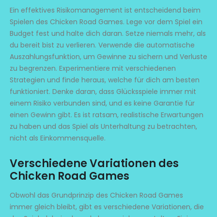
Ein effektives Risikomanagement ist entscheidend beim
Spielen des Chicken Road Games. Lege vor dem Spiel ein
Budget fest und halte dich daran. Setze niemals mehr, als
du bereit bist zu verlieren. Verwende die automatische
Auszahlungsfunktion, um Gewinne zu sichern und Verluste
zu begrenzen. Experimentiere mit verschiedenen
Strategien und finde heraus, welche für dich am besten
funktioniert. Denke daran, dass Glücksspiele immer mit
einem Risiko verbunden sind, und es keine Garantie für
einen Gewinn gibt. Es ist ratsam, realistische Erwartungen
zu haben und das Spiel als Unterhaltung zu betrachten,
nicht als Einkommensquelle.
Verschiedene Variationen des
Chicken Road Games
Obwohl das Grundprinzip des Chicken Road Games
immer gleich bleibt, gibt es verschiedene Variationen, die