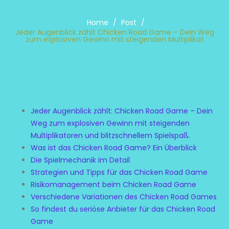
Home
/
Post
/
Jeder Augenblick zählt Chicken Road Game – Dein Weg
zum explosiven Gewinn mit steigenden Multiplikat
Jeder Augenblick zählt: Chicken Road Game – Dein
Weg zum explosiven Gewinn mit steigenden
Multiplikatoren und blitzschnellem Spielspaß.
Was ist das Chicken Road Game? Ein Überblick
Die Spielmechanik im Detail
Strategien und Tipps für das Chicken Road Game
Risikomanagement beim Chicken Road Game
Verschiedene Variationen des Chicken Road Games
So findest du seriöse Anbieter für das Chicken Road
Game