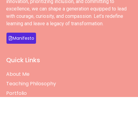
innovation, prioritizing inclusion, and committing to
excellence, we can shape a generation equipped to lead
with courage, curiosity, and compassion. Let’s redefine
learning and leave a legacy of transformation.
Manifesto
Quick Links
About Me
Teaching Philosophy
Portfolio
Contact Me
Copyright © 2026 Tk Learning | Designed by
UPSTREAM