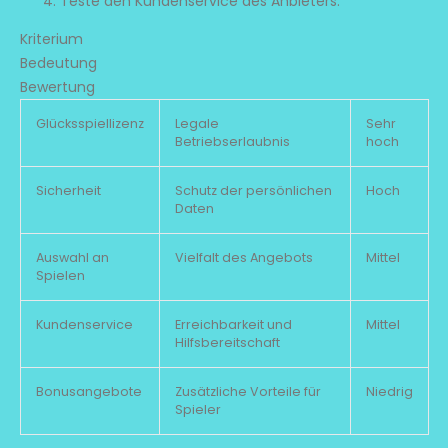
Teste den Kundenservice des Anbieters.
Kriterium
Bedeutung
Bewertung
Glücksspiellizenz
Legale
Sehr
Betriebserlaubnis
hoch
Sicherheit
Schutz der persönlichen
Hoch
Daten
Auswahl an
Vielfalt des Angebots
Mittel
Spielen
Kundenservice
Erreichbarkeit und
Mittel
Hilfsbereitschaft
Bonusangebote
Zusätzliche Vorteile für
Niedrig
Spieler