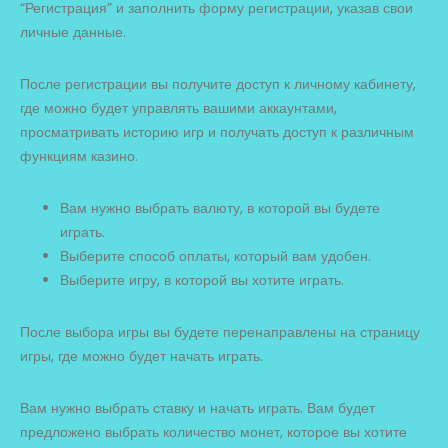
“Регистрация” и заполнить форму регистрации, указав свои
личные данные.
После регистрации вы получите доступ к личному кабинету,
где можно будет управлять вашими аккаунтами,
просматривать историю игр и получать доступ к различным
функциям казино.
Вам нужно выбрать валюту, в которой вы будете
играть.
Выберите способ оплаты, который вам удобен.
Выберите игру, в которой вы хотите играть.
После выбора игры вы будете перенаправлены на страницу
игры, где можно будет начать играть.
Вам нужно выбрать ставку и начать играть. Вам будет
предложено выбрать количество монет, которое вы хотите