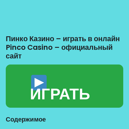
Пинко Казино – играть в онлайн
Pinco Casino – официальный
сайт
ИГРАТЬ
Содержимое