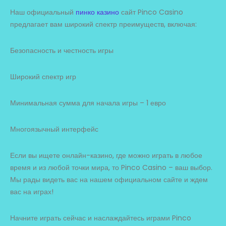
Наш официальный
пинко казино
сайт Pinco Casino
предлагает вам широкий спектр преимуществ, включая:
Безопасность и честность игры
Широкий спектр игр
Минимальная сумма для начала игры – 1 евро
Многоязычный интерфейс
Если вы ищете онлайн-казино, где можно играть в любое
время и из любой точки мира, то Pinco Casino – ваш выбор.
Мы рады видеть вас на нашем официальном сайте и ждем
вас на играх!
Начните играть сейчас и наслаждайтесь играми Pinco