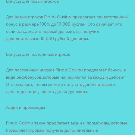
Бонусы для новых игроков
Для новых игроков Pinco Casino предлагает приветственный
бонус в размере 100% до 10 000 рублей. Это означает, что
если вы сделаете первый депозит, вы получите
дополнительные 10 000 рублей для игры.
Бонусы для постоянных игроков
Для постоянных игроков Pinco Casino предлагает бонусы в
виде рефбонусов, которые начисляются за каждый депозит.
Это означает, что вы можете получать дополнительные
деньги для игры, просто делая депозиты.
Акции и промокоды
Pinco Casino также предлагает акции и промокоды, которые
позволяют игрокам получать дополнительные