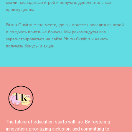
могли насладиться игрой и получать дополнительные
преимущества.
Pinco Casino – это место, где вы можете насладиться игрой
и получать приятные бонусы. Мы рекомендуем вам
зарегистрироваться на сайте Pinco Casino и начать
получать бонусы и акции.
The future of education starts with us. By fostering
innovation, prioritizing inclusion, and committing to