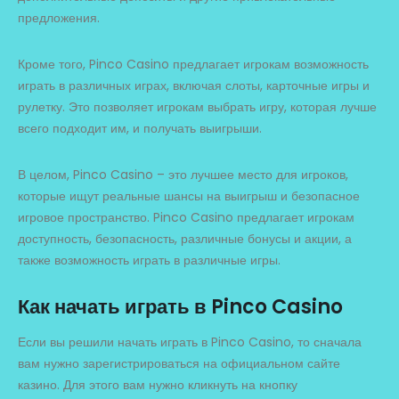
предложения.
Кроме того, Pinco Casino предлагает игрокам возможность
играть в различных играх, включая слоты, карточные игры и
рулетку. Это позволяет игрокам выбрать игру, которая лучше
всего подходит им, и получать выигрыши.
В целом, Pinco Casino – это лучшее место для игроков,
которые ищут реальные шансы на выигрыш и безопасное
игровое пространство. Pinco Casino предлагает игрокам
доступность, безопасность, различные бонусы и акции, а
также возможность играть в различные игры.
Как начать играть в Pinco Casino
Если вы решили начать играть в Pinco Casino, то сначала
вам нужно зарегистрироваться на официальном сайте
казино. Для этого вам нужно кликнуть на кнопку