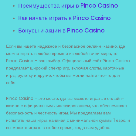
Преимущества игры в Pinco Casino
Как начать играть в Pinco Casino
Бонусы и акции в Pinco Casino
Если вы ищете надежное и безопасное онлайн-казино, где
можно играть в любое время и из любой точки мира, то
Pinco Casino – ваш выбор. Официальный сайт Pinco Casino
предлагает широкий спектр игр, включая слоты, карточные
игры, рулетку и другие, чтобы вы могли найти что-то для
себя.
Pinco Casino – это место, где вы можете играть в онлайн-
казино с официальным лицензированием, что обеспечивает
безопасность и честность игры. Мы предлагаем вам
испытать наши игры, начиная с минимальной суммы 1 евро, и
вы можете играть в любое время, когда вам удобно.