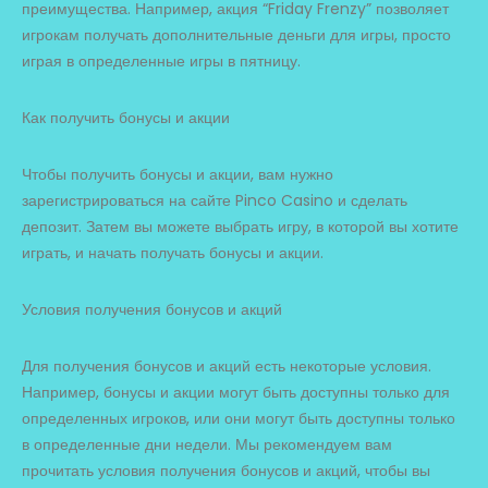
преимущества. Например, акция “Friday Frenzy” позволяет
игрокам получать дополнительные деньги для игры, просто
играя в определенные игры в пятницу.
Как получить бонусы и акции
Чтобы получить бонусы и акции, вам нужно
зарегистрироваться на сайте Pinco Casino и сделать
депозит. Затем вы можете выбрать игру, в которой вы хотите
играть, и начать получать бонусы и акции.
Условия получения бонусов и акций
Для получения бонусов и акций есть некоторые условия.
Например, бонусы и акции могут быть доступны только для
определенных игроков, или они могут быть доступны только
в определенные дни недели. Мы рекомендуем вам
прочитать условия получения бонусов и акций, чтобы вы