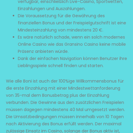
verfügbar, einschließlich Live-Casino, Sportwetten,
Einzahlungen und Auszahlungen.
Die Voraussetzung für die Gewährung des
finanziellen Bonus und der Freispielgutschrift ist eine
Mindesteinzahlung von mindestens 20 €.
Es wäre natürlich schade, wenn ein solch modernes
Online Casino wie das Gransino Casino keine mobile
Präsenz anbieten würde.
Dank der einfachen Navigation können Benutzer ihre
Lieblingsspiele schnell finden und starten.
Wie alle Boni ist auch der 100%ige Willkommensbonus für
die erste Einzahlung mit einer Mindestwettanforderung
von 35-mal dem Bonusbetrag plus der Einzahlung
verbunden. Die Gewinne aus den zusätzlichen Freispielen
müssen dagegen mindestens 40 Mal umgesetzt werden.
Die Umsatzbedingungen müssen innerhalb von 10 Tagen
nach Aktivierung des Bonus erfüllt werden. Der maximal
zulässige Einsatz im Casino, solange der Bonus aktiv ist,