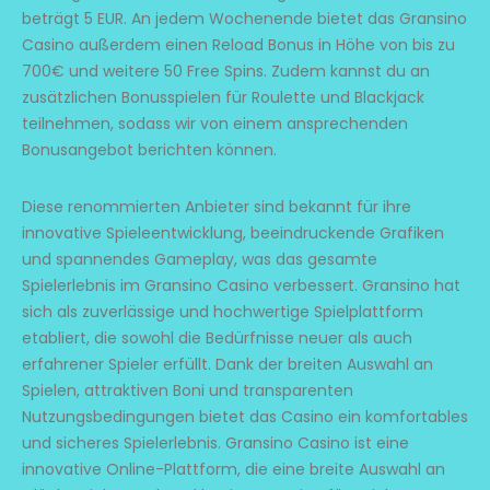
beträgt 5 EUR. An jedem Wochenende bietet das Gransino
Casino außerdem einen Reload Bonus in Höhe von bis zu
700€ und weitere 50 Free Spins. Zudem kannst du an
zusätzlichen Bonusspielen für Roulette und Blackjack
teilnehmen, sodass wir von einem ansprechenden
Bonusangebot berichten können.
Diese renommierten Anbieter sind bekannt für ihre
innovative Spieleentwicklung, beeindruckende Grafiken
und spannendes Gameplay, was das gesamte
Spielerlebnis im Gransino Casino verbessert. Gransino hat
sich als zuverlässige und hochwertige Spielplattform
etabliert, die sowohl die Bedürfnisse neuer als auch
erfahrener Spieler erfüllt. Dank der breiten Auswahl an
Spielen, attraktiven Boni und transparenten
Nutzungsbedingungen bietet das Casino ein komfortables
und sicheres Spielerlebnis. Gransino Casino ist eine
innovative Online-Plattform, die eine breite Auswahl an