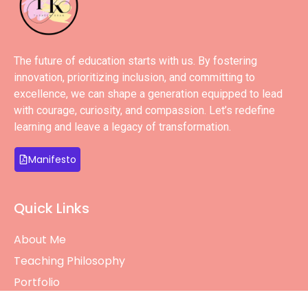
The future of education starts with us. By fostering
innovation, prioritizing inclusion, and committing to
excellence, we can shape a generation equipped to lead
with courage, curiosity, and compassion. Let’s redefine
learning and leave a legacy of transformation.
Manifesto
Quick Links
About Me
Teaching Philosophy
Portfolio
Contact Me