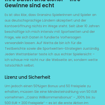
Gewinne sind echt
Es ist also klar, dass Gransino Spielerinnen und Spieler an
aus deutschsprachige Ländern akzeptiert und der
Kontoeröffnung nichts im Wege steht. Seit über 10 Jahren
beschäftige ich mich intensiv mit Sportwetten und der
Frage, wie sich Daten in fundierte Vorhersagen
verwandeln lassen. Auf Wette.de bin ich für die
Testberichte sowie die Sportwetten-Strategien zuständig.
Jeden Wettanbieter teste ich aus echter Spielersicht –
ich schaue mir nicht nur die Webseite an, sondern wette
tatsächlich selbst.
Lizenz und Sicherheit
Um jedoch einen 50%igen Bonus und 50 Freispiele zu
erhalten, müssen Sie eine Mindesteinzahlung von 50 EUR
vornehmen. „Casino Willkommensbonus“ – „100% bis zu
500 EUR + 200 Freispiele“ – es ist die erste Aktion im