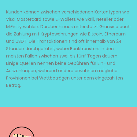
Kunden können zwischen verschiedenen Kartentypen wie
Visa, Mastercard sowie E-Wallets wie Skrill, Neteller oder
MiFinity wählen. Darüber hinaus unterstützt Gransino auch
die Zahlung mit Kryptowährungen wie Bitcoin, Ethereum
und USDT. Die Transaktionen sind oft innerhalb von 24
Stunden durchgeführt, wobei Banktransfers in den
meisten Fällen zwischen zwei bis fünf Tagen dauern.
Einige Quellen nennen keine Gebühren für Ein- und
Auszahlungen, während andere erwähnen mögliche
Provisionen bei Wettbeträgen unter dem eingezahlten
Betrag.