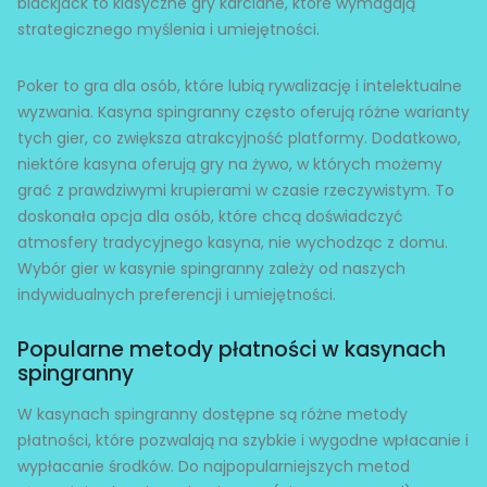
blackjack to klasyczne gry karciane, które wymagają
strategicznego myślenia i umiejętności.
Poker to gra dla osób, które lubią rywalizację i intelektualne
wyzwania. Kasyna spingranny często oferują różne warianty
tych gier, co zwiększa atrakcyjność platformy. Dodatkowo,
niektóre kasyna oferują gry na żywo, w których możemy
grać z prawdziwymi krupierami w czasie rzeczywistym. To
doskonała opcja dla osób, które chcą doświadczyć
atmosfery tradycyjnego kasyna, nie wychodząc z domu.
Wybór gier w kasynie spingranny zależy od naszych
indywidualnych preferencji i umiejętności.
Popularne metody płatności w kasynach
spingranny
W kasynach spingranny dostępne są różne metody
płatności, które pozwalają na szybkie i wygodne wpłacanie i
wypłacanie środków. Do najpopularniejszych metod