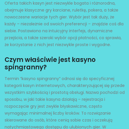
Oferta takich kasyn jest niezwykle bogata i różnorodna,
obejmuje klasyczne gry karciane, ruletkę, pokera, a także
nowoczesne wariacje tych gier. Wybór jest tak duży, że
każdy – niezależnie od swoich preferencji – znajdzie coś dla
siebie. Postawiono na intuicyjny interfejs, dynamiczne
przejścia, a także szeroki wybór opcji płatności, co sprawia,
że korzystanie z nich jest niezwykle proste i wygodne.
Czym właściwie jest kasyno
spingranny?
Termin “kasyno spingranny” odnosi się do specyficznej
kategorii kasyn internetowych, charakteryzującej się przede
wszystkim szybkością i prostotą obsługi. Nazwa pochodzi od
sposobu, w jaki takie kasyna działają – rejestracja i
rozpoczęcie gry jest zwykle błyskawiczne, często
wymagając minimalnej liczby kroków. To rozwiązanie
skierowane do osób, które cenią sobie czas i oczekują
natychmiastowego dostępu do ulubionych gier. W