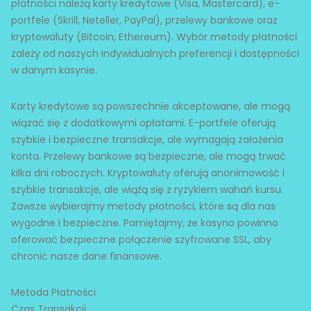
płatności należą karty kredytowe (Visa, Mastercard), e-
portfele (Skrill, Neteller, PayPal), przelewy bankowe oraz
kryptowaluty (Bitcoin, Ethereum). Wybór metody płatności
zależy od naszych indywidualnych preferencji i dostępności
w danym kasynie.
Karty kredytowe są powszechnie akceptowane, ale mogą
wiązać się z dodatkowymi opłatami. E-portfele oferują
szybkie i bezpieczne transakcje, ale wymagają założenia
konta. Przelewy bankowe są bezpieczne, ale mogą trwać
kilka dni roboczych. Kryptowaluty oferują anonimowość i
szybkie transakcje, ale wiążą się z ryzykiem wahań kursu.
Zawsze wybierajmy metody płatności, które są dla nas
wygodne i bezpieczne. Pamiętajmy, że kasyno powinno
oferować bezpieczne połączenie szyfrowane SSL, aby
chronić nasze dane finansowe.
Metoda Płatności
Czas Transakcji