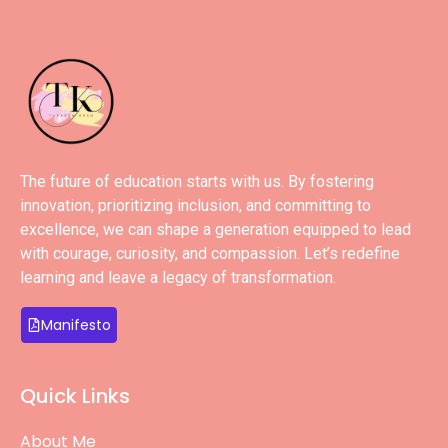
The future of education starts with us. By fostering
innovation, prioritizing inclusion, and committing to
excellence, we can shape a generation equipped to lead
with courage, curiosity, and compassion. Let’s redefine
learning and leave a legacy of transformation.
Manifesto
Quick Links
About Me