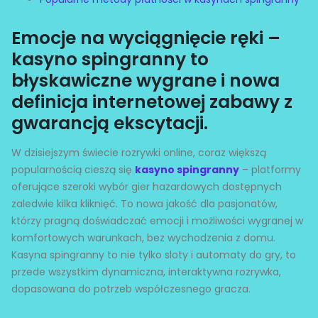
Emocje na wyciągnięcie ręki –
kasyno spingranny to
błyskawiczne wygrane i nowa
definicja internetowej zabawy z
gwarancją ekscytacji.
W dzisiejszym świecie rozrywki online, coraz większą
popularnością cieszą się
kasyno spingranny
– platformy
oferujące szeroki wybór gier hazardowych dostępnych
zaledwie kilka kliknięć. To nowa jakość dla pasjonatów,
którzy pragną doświadczać emocji i możliwości wygranej w
komfortowych warunkach, bez wychodzenia z domu.
Kasyna spingranny to nie tylko sloty i automaty do gry, to
przede wszystkim dynamiczna, interaktywna rozrywka,
dopasowana do potrzeb współczesnego gracza.