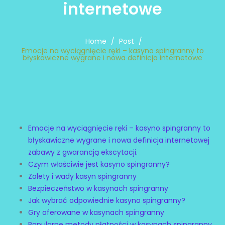
internetowe
Home
/
Post
/
Emocje na wyciągnięcie ręki – kasyno spingranny to
błyskawiczne wygrane i nowa definicja internetowe
Emocje na wyciągnięcie ręki – kasyno spingranny to
błyskawiczne wygrane i nowa definicja internetowej
zabawy z gwarancją ekscytacji.
Czym właściwie jest kasyno spingranny?
Zalety i wady kasyn spingranny
Bezpieczeństwo w kasynach spingranny
Jak wybrać odpowiednie kasyno spingranny?
Gry oferowane w kasynach spingranny
Popularne metody płatności w kasynach spingranny