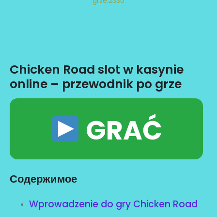
grze.2330
Chicken Road slot w kasynie
online – przewodnik po grze
GRAĆ
Содержимое
Wprowadzenie do gry Chicken Road