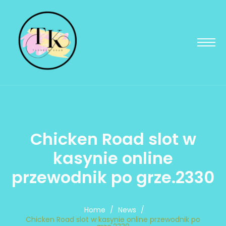
Chicken Road slot w
kasynie online
przewodnik po grze.2330
Home
/
News
/
Chicken Road slot w kasynie online przewodnik po