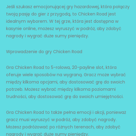
Jeśli szukasz emocjonującej gry hazardowej, która połączy
twoją pasję do gier z przygodą, to Chicken Road jest
idealnym wyborem. W tej grze, która jest dostępna w
kasynie online, możesz wyruszyć w podróż, aby zdobyć
nagrody i wygrać duże sumy pieniędzy.
Wprowadzenie do gry Chicken Road
Gra Chicken Road to 5-rolowa, 20-payline slot, która
oferuje wiele sposobów na wygraną. Gracz może wybrać
między kilkoma opcjami, aby dostosować grę do swoich
potrzeb. Możesz wybrać między kilkoma poziomami
trudności, aby dostosować grę do swoich umiejętności.
Gra Chicken Road to także pełna emocji i akcji, ponieważ
gracz musi wyruszyć w podróż, aby zdobyć nagrody.
Możesz podróżować po różnych terenach, aby zdobyć
nagrody i wygrać duże sumy pieniędzy.