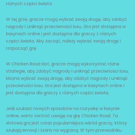
różnych części świata.
W tej grze, gracze mogą wybrać swoją drogę, aby zdobyć
nagrody i uniknąć przeciwności losu. Gra jest dostępna w
kasynach online i jest dostępna dla graczy z różnych
części świata. Aby zacząć, należy wybrać swoją drogę i
rozpocząć grę.
W Chicken Road slot, gracze mogą wykorzystać różne
strategie, aby zdobyć nagrody i uniknąć przeciwności losu.
Można wybrać swoją drogę, aby zdobyć nagrody i uniknąć
przeciwności losu. Gra jest dostępna w kasynach online i
jest dostępna dla graczy z różnych części świata.
Jeśli szukasz nowych sposobów na rozrywkę w kasynie
online, warto zwrócić uwagę na grę Chicken Road. Ta
slotowa gra jest coraz popularniejsza wśród graczy, którzy
szukają emocji i szans na wygraną. W tym przewodniku