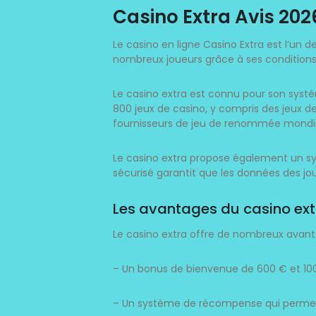
Casino Extra Avis 202
Le casino en ligne Casino Extra est l’un d
nombreux joueurs grâce à ses conditions 
Le casino extra est connu pour son systè
800 jeux de casino, y compris des jeux de
fournisseurs de jeu de renommée mondia
Le casino extra propose également un sy
sécurisé garantit que les données des jo
Les avantages du casino ext
Le casino extra offre de nombreux avan
– Un bonus de bienvenue de 600 € et 100
– Un système de récompense qui permet 