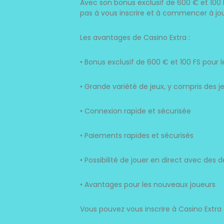
Avec son bonus exclusif de 600 € et 10
pas à vous inscrire et à commencer à jou
Les avantages de Casino Extra :
• Bonus exclusif de 600 € et 100 FS pour 
• Grande variété de jeux, y compris des j
• Connexion rapide et sécurisée
• Paiements rapides et sécurisés
• Possibilité de jouer en direct avec des 
• Avantages pour les nouveaux joueurs
Vous pouvez vous inscrire à Casino Extra en