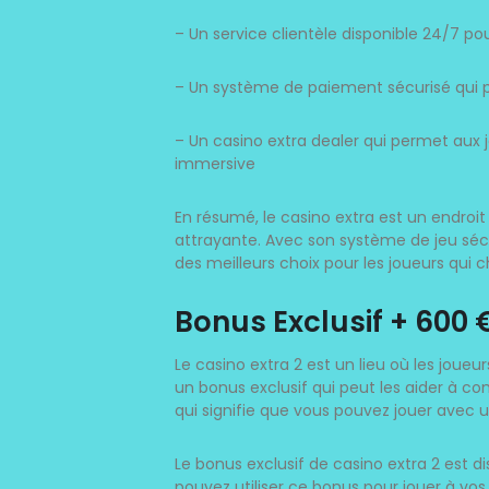
– Un service clientèle disponible 24/7 po
– Un système de paiement sécurisé qui pe
– Un casino extra dealer qui permet aux 
immersive
En résumé, le casino extra est un endroit
attrayante. Avec son système de jeu sécu
des meilleurs choix pour les joueurs qui
Bonus Exclusif + 600 €
Le casino extra 2 est un lieu où les joue
un bonus exclusif qui peut les aider à c
qui signifie que vous pouvez jouer avec 
Le bonus exclusif de casino extra 2 est 
pouvez utiliser ce bonus pour jouer à vos 