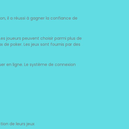
on, il a réussi à gagner la confiance de
Les joueurs peuvent choisir parmi plus de
x de poker. Les jeux sont fournis par des
uer en ligne. Le système de connexion
ion de leurs jeux