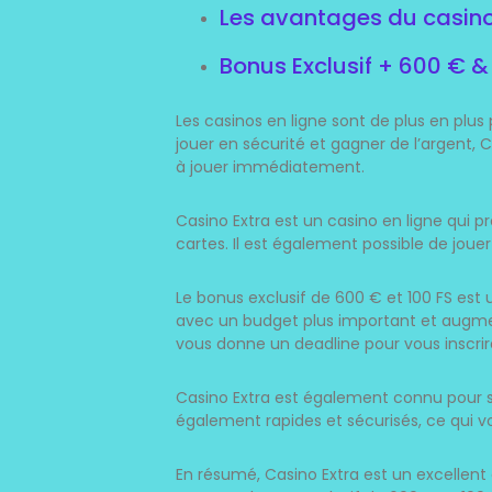
Les avantages du casino
Bonus Exclusif + 600 € &
Les casinos en ligne sont de plus en plus p
jouer en sécurité et gagner de l’argent,
à jouer immédiatement.
Casino Extra est un casino en ligne qui 
cartes. Il est également possible de joue
Le bonus exclusif de 600 € et 100 FS est
avec un budget plus important et augmen
vous donne un deadline pour vous inscri
Casino Extra est également connu pour sa
également rapides et sécurisés, ce qui v
En résumé, Casino Extra est un excellent 