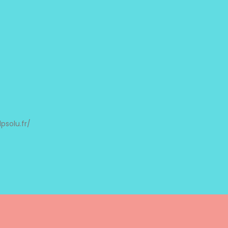
psolu.fr/