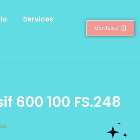
lio
Services
Manifesto
if 600 100 FS.248
.248