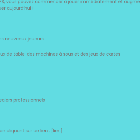
0 FS, vous pouvez commencer à jouer immédiatement et augmen
er aujourd’hui !
les nouveaux joueurs
eux de table, des machines à sous et des jeux de cartes
dealers professionnels
 cliquant sur ce lien : [lien]