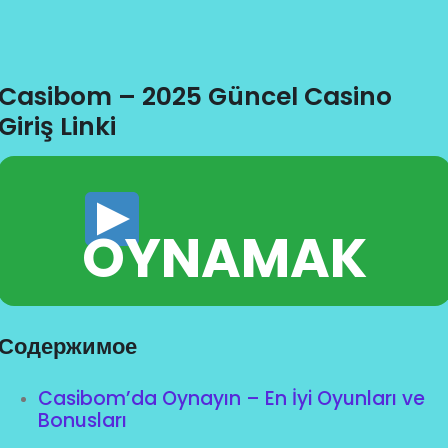
Casibom – 2025 Güncel Casino
Giriş Linki
OYNAMAK
Содержимое
Casibom’da Oynayın – En İyi Oyunları ve
Bonusları