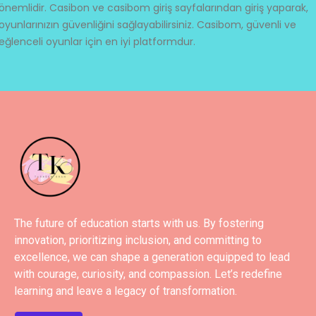
önemlidir. Casibon ve casibom giriş sayfalarından giriş yaparak,
oyunlarınızın güvenliğini sağlayabilirsiniz. Casibom, güvenli ve
eğlenceli oyunlar için en iyi platformdur.
The future of education starts with us. By fostering
innovation, prioritizing inclusion, and committing to
excellence, we can shape a generation equipped to lead
with courage, curiosity, and compassion. Let’s redefine
learning and leave a legacy of transformation.