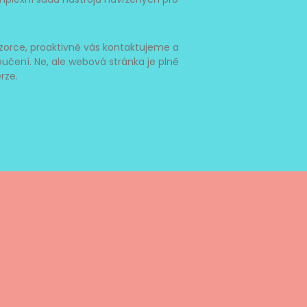
zorce, proaktivně vás kontaktujeme a
čení. Ne, ale webová stránka je plně
rze.