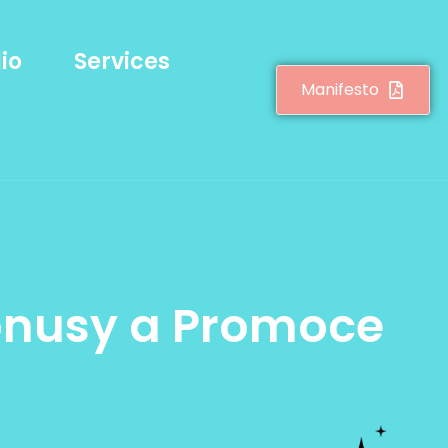
lio
Services
Manifesto
onusy a Promoce