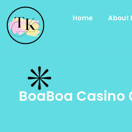
Home
About
BoaBoa Casino 