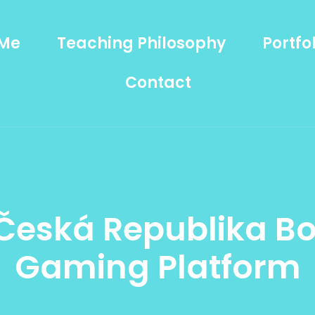
 Me
Teaching Philosophy
Portfo
Contact
Česká Republika B
Gaming Platform