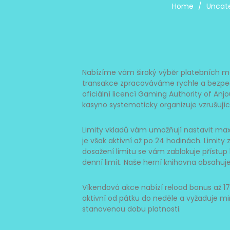
Home
/
Uncat
Nabízíme vám široký výběr platebních m
transakce zpracováváme rychle a bezpe
oficiální licencí Gaming Authority of An
kasyno systematicky organizuje vzrušujíc
Limity vkladů vám umožňují nastavit maxi
je však aktivní až po 24 hodinách. Limity
dosažení limitu se vám zablokuje přístup
denní limit. Naše herní knihovna obsahuje
Víkendová akce nabízí reload bonus až 17,
aktivní od pátku do neděle a vyžaduje mi
stanovenou dobu platnosti.