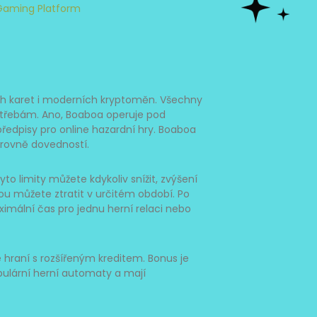
Gaming Platform
ch karet i moderních kryptoměn. Všechny
třebám. Ano, Boaboa operuje pod
předpisy pro online hazardní hry. Boaboa
úrovně dovedností.
o limity můžete kdykoliv snížit, zvýšení
rou můžete ztratit v určitém období. Po
imální čas pro jednu herní relaci nebo
é hraní s rozšířeným kreditem. Bonus je
opulární herní automaty a mají