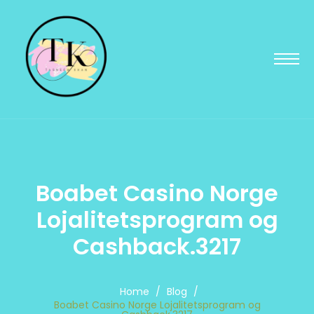
Boabet Casino Norge
Lojalitetsprogram og
Cashback.3217
Home
/
Blog
/
Boabet Casino Norge Lojalitetsprogram og