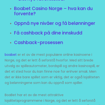
Boabet Casino Norge – hva kan du
forvente?
Oppnå nye nivåer og få belønninger
Få cashback på dine innskudd
Cashback-prosessen
boabet
er et av de mest populære online kasinoene i
Norge, og det er lett å seforstå hvorfor. Med sitt brede
utvalg av spilleautomater, bordspill og andre kasinospill, er
det et sted hvor du kan finne noe for enhver smak. Men
det er ikke bare spillet som er viktig, det er også lojaliteten
og belønningene som kan du oppnå som spiller.
BoaBet har et av de mest attraktive
lojalitetsprogrammene i Norge, og det er lett å seforstå