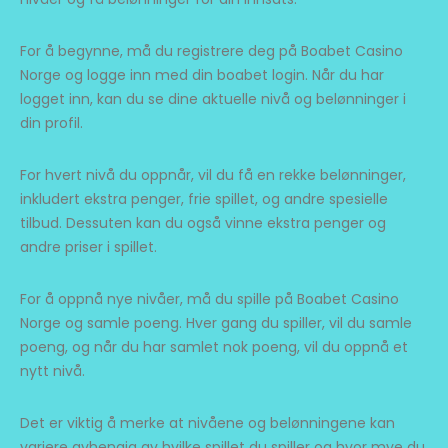
For å begynne, må du registrere deg på Boabet Casino
Norge og logge inn med din boabet login. Når du har
logget inn, kan du se dine aktuelle nivå og belønninger i
din profil.
For hvert nivå du oppnår, vil du få en rekke belønninger,
inkludert ekstra penger, frie spillet, og andre spesielle
tilbud. Dessuten kan du også vinne ekstra penger og
andre priser i spillet.
For å oppnå nye nivåer, må du spille på Boabet Casino
Norge og samle poeng. Hver gang du spiller, vil du samle
poeng, og når du har samlet nok poeng, vil du oppnå et
nytt nivå.
Det er viktig å merke at nivåene og belønningene kan
variere avhengig av hvilke spillet du spiller og hvor mye du