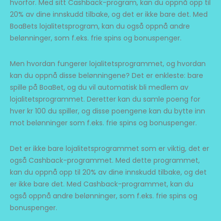
hvorfor. Med sitt Cashback-program, kan du oppnå opp til
20% av dine innskudd tilbake, og det er ikke bare det. Med
BoaBets lojalitetsprogram, kan du også oppnå andre
belønninger, som f.eks. frie spins og bonuspenger.
Men hvordan fungerer lojalitetsprogrammet, og hvordan
kan du oppnå disse belønningene? Det er enkleste: bare
spille på BoaBet, og du vil automatisk bli medlem av
lojalitetsprogrammet. Deretter kan du samle poeng for
hver kr 100 du spiller, og disse poengene kan du bytte inn
mot belønninger som f.eks. frie spins og bonuspenger.
Det er ikke bare lojalitetsprogrammet som er viktig, det er
også Cashback-programmet. Med dette programmet,
kan du oppnå opp til 20% av dine innskudd tilbake, og det
er ikke bare det. Med Cashback-programmet, kan du
også oppnå andre belønninger, som f.eks. frie spins og
bonuspenger.