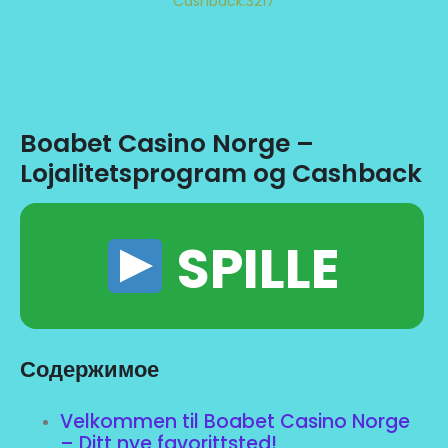
Cashback.3217
Boabet Casino Norge –
Lojalitetsprogram og Cashback
SPILLE
Содержимое
Velkommen til Boabet Casino Norge
– Ditt nye favorittsted!