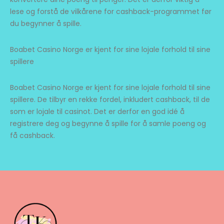
lese og forstå de vilkårene for cashback-programmet før
du begynner å spille.
Boabet Casino Norge er kjent for sine lojale forhold til sine
spillere
Boabet Casino Norge er kjent for sine lojale forhold til sine
spillere. De tilbyr en rekke fordel, inkludert cashback, til de
som er lojale til casinot. Det er derfor en god idé å
registrere deg og begynne å spille for å samle poeng og
få cashback.