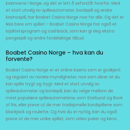
kasinoene i Norge, og det er lett å seforstår hvorfor. Med
et stort utvalg av spilleautomater, bordspill og andre
kasinospill, har Boabet Casino Norge noe for alle. Og det er
ikke bare om spillet – Boabet Casino Norge har også et
lojalitetsprogram og cashback, som kan gi deg ekstra
pengespill og andre fordelaktige tilbud.
Boabet Casino Norge – hva kan du
forvente?
Boabet Casino Norge er et online kasino som er godkjent
og regulert av norske myndigheter, noe som sikrer at du
kan spille trygt og trygt. Med et stort utvalg av
spilleautomater og bordspill, kan du velge mellom de
mest populære spilleautomatene, som Starburst og Book
of Ra, eller prøve ut de mer tradisjonelle bordspillene som
blackjack og roulette. Og hvis du er nyttig, kan du også
prøve ut de mer unike spillet, som video poker og keno.