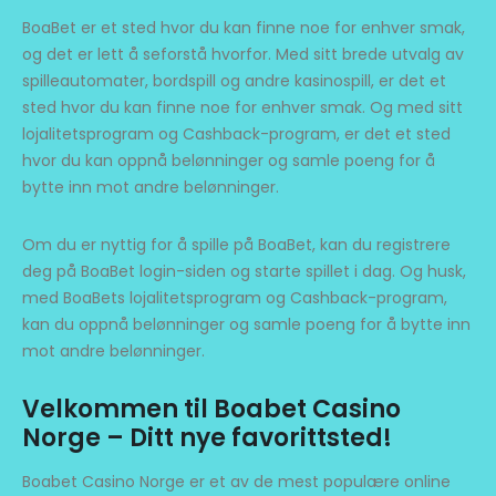
BoaBet er et sted hvor du kan finne noe for enhver smak,
og det er lett å seforstå hvorfor. Med sitt brede utvalg av
spilleautomater, bordspill og andre kasinospill, er det et
sted hvor du kan finne noe for enhver smak. Og med sitt
lojalitetsprogram og Cashback-program, er det et sted
hvor du kan oppnå belønninger og samle poeng for å
bytte inn mot andre belønninger.
Om du er nyttig for å spille på BoaBet, kan du registrere
deg på BoaBet login-siden og starte spillet i dag. Og husk,
med BoaBets lojalitetsprogram og Cashback-program,
kan du oppnå belønninger og samle poeng for å bytte inn
mot andre belønninger.
Velkommen til Boabet Casino
Norge – Ditt nye favorittsted!
Boabet Casino Norge er et av de mest populære online