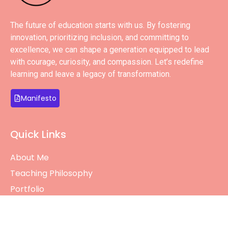
The future of education starts with us. By fostering
innovation, prioritizing inclusion, and committing to
excellence, we can shape a generation equipped to lead
with courage, curiosity, and compassion. Let’s redefine
learning and leave a legacy of transformation.
Manifesto
Quick Links
About Me
Teaching Philosophy
Portfolio
Contact Me