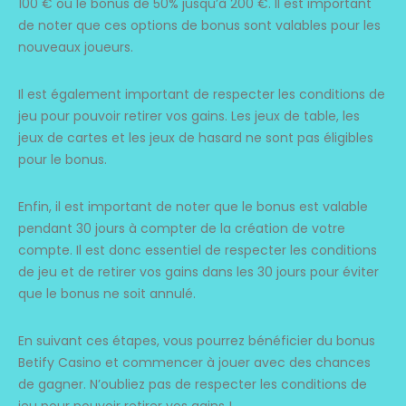
100 € ou le bonus de 50% jusqu’à 200 €. Il est important
de noter que ces options de bonus sont valables pour les
nouveaux joueurs.
Il est également important de respecter les conditions de
jeu pour pouvoir retirer vos gains. Les jeux de table, les
jeux de cartes et les jeux de hasard ne sont pas éligibles
pour le bonus.
Enfin, il est important de noter que le bonus est valable
pendant 30 jours à compter de la création de votre
compte. Il est donc essentiel de respecter les conditions
de jeu et de retirer vos gains dans les 30 jours pour éviter
que le bonus ne soit annulé.
En suivant ces étapes, vous pourrez bénéficier du bonus
Betify Casino et commencer à jouer avec des chances
de gagner. N’oubliez pas de respecter les conditions de