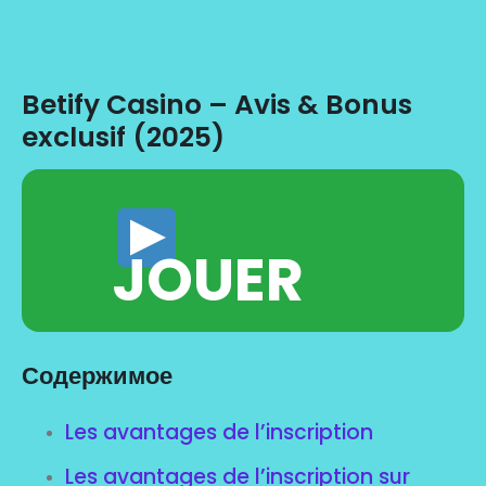
Betify Casino – Avis & Bonus
exclusif (2025)
JOUER
Содержимое
Les avantages de l’inscription
Les avantages de l’inscription sur