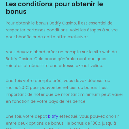
Les conditions pour obtenir le
bonus
Pour obtenir le bonus Betify Casino, il est essentiel de
respecter certaines conditions. Voici les étapes à suivre
pour bénéficier de cette offre exclusive :
Vous devez d’abord créer un compte sur le site web de
Betify Casino. Cela prend généralement quelques
minutes et nécessite une adresse e-mail valide.
Une fois votre compte créé, vous devez déposer au
moins 20 € pour pouvoir bénéficier du bonus. Il est
important de noter que ce montant minimum peut varier
en fonction de votre pays de résidence.
Une fois votre dépôt
bitify
effectué, vous pouvez choisir
entre deux options de bonus : le bonus de 100% jusqu’à