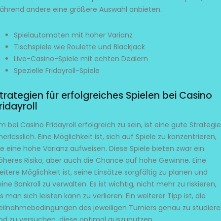
ährend andere eine größere Auswahl anbieten.
Spielautomaten mit hoher Varianz
Tischspiele wie Roulette und Blackjack
Live-Casino-Spiele mit echten Dealern
Spezielle Fridayroll-Spiele
trategien für erfolgreiches Spielen bei Casino
ridayroll
m bei Casino Fridayroll erfolgreich zu sein, ist eine gute Strategie
nerlässlich. Eine Möglichkeit ist, sich auf Spiele zu konzentrieren,
ie eine hohe Varianz aufweisen. Diese Spiele bieten zwar ein
öheres Risiko, aber auch die Chance auf hohe Gewinne. Eine
eitere Möglichkeit ist, seine Einsätze sorgfältig zu planen und
eine Bankroll zu verwalten. Es ist wichtig, nicht mehr zu riskieren,
ls man sich leisten kann zu verlieren. Ein weiterer Tipp ist, die
eilnahmebedingungen des jeweiligen Turniers genau zu studier
nd zu versuchen, diese optimal auszunutzen.