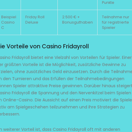
Punkte
Beispiel
Friday Roll
2.500 € +
Teilnahme nur
Casino
Deluxe
Bonusguthaben
für registrierte
C
Spieler
ie Vorteile von Casino Fridayroll
asino Fridayroll bietet eine Vielzahl von Vorteilen für Spieler. Einer
er größten Vorteile ist die Möglichkeit, zusätzliche Gewinne zu
rzielen, ohne zusätzliches Geld einzusetzen. Durch die Teilnahm
n den Turnieren und das Erfüllen der Teilnahmebedingungen
önnen Spieler attraktive Preise gewinnen. Darüber hinaus steiger
asino Fridayroll die Spannung und den Nervenkitzel beim Spielen
m Online-Casino. Die Aussicht auf einen Preis motiviert die Spiele
ktiv am Spielgeschehen teilzunehmen und ihre Strategien zu
erbessern.
in weiterer Vorteil ist, dass Casino Fridayroll oft mit anderen