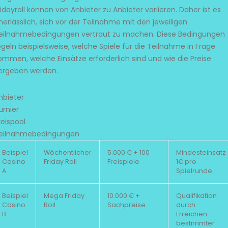
ridayroll können von Anbieter zu Anbieter variieren. Daher ist es
nerlässlich, sich vor der Teilnahme mit den jeweiligen
eilnahmebedingungen vertraut zu machen. Diese Bedingungen
egeln beispielsweise, welche Spiele für die Teilnahme in Frage
ommen, welche Einsätze erforderlich sind und wie die Preise
ergeben werden.
nbieter
urnier
reispool
eilnahmebedingungen
Beispiel
Wöchentlicher
5.000 € + 100
Mindesteinsatz
Casino
Friday Roll
Freispiele
1€ pro
A
Spielrunde
Beispiel
Mega Friday
10.000 € +
Qualifikation
Casino
Roll
Sachpreise
durch
B
Erreichen
bestimmter