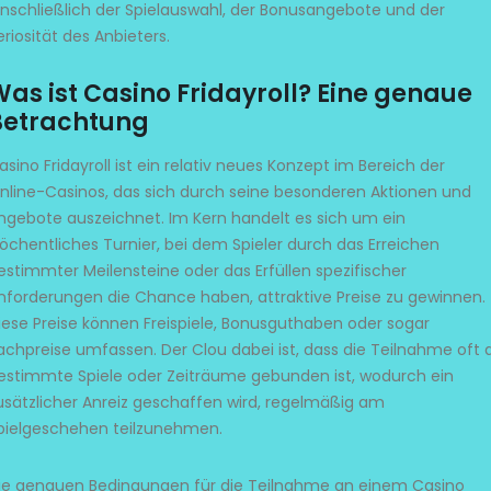
inschließlich der Spielauswahl, der Bonusangebote und der
eriosität des Anbieters.
as ist Casino Fridayroll? Eine genaue
Betrachtung
asino Fridayroll ist ein relativ neues Konzept im Bereich der
nline-Casinos, das sich durch seine besonderen Aktionen und
ngebote auszeichnet. Im Kern handelt es sich um ein
öchentliches Turnier, bei dem Spieler durch das Erreichen
estimmter Meilensteine oder das Erfüllen spezifischer
nforderungen die Chance haben, attraktive Preise zu gewinnen.
iese Preise können Freispiele, Bonusguthaben oder sogar
achpreise umfassen. Der Clou dabei ist, dass die Teilnahme oft 
estimmte Spiele oder Zeiträume gebunden ist, wodurch ein
usätzlicher Anreiz geschaffen wird, regelmäßig am
pielgeschehen teilzunehmen.
ie genauen Bedingungen für die Teilnahme an einem Casino