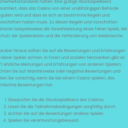
icherheitsstandards halten. Eine gültige Glücksspiellizenz
arantiert, dass das Casino von einer unabhängigen Behörde
eguliert wird und dass es sich an bestimmte Regeln und
orschriften halten muss. Zu diesen Regeln und Vorschriften
ehören beispielsweise die Gewährleistung eines fairen Spiels, der
chutz der Spielerdaten und die Verhinderung von Geldwäsche.
arüber hinaus sollten Sie auf die Bewertungen und Erfahrungen
nderer Spieler achten. In Foren und sozialen Netzwerken gibt es
ft ehrliche Meinungen und Erfahrungen von anderen Spielern.
chten Sie auf Warnhinweise oder negative Bewertungen und
eien Sie vorsichtig, wenn Sie bei einem Casino spielen, das
chlechte Bewertungen hat.
Überprüfen Sie die Glücksspiellizenz des Casinos.
Lesen Sie die Teilnahmebedingungen sorgfältig durch.
Achten Sie auf die Bewertungen anderer Spieler.
Spielen Sie verantwortungsbewusst.