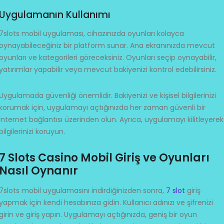
Uygulamanın Kullanımı
7slots mobil uygulaması, cihazınızda oyunları kolayca
oynayabileceğiniz bir platform sunar. Ana ekranınızda mevcut
oyunları ve kategorileri göreceksiniz. Oyunları seçip oynayabilir,
yatırımlar yapabilir veya mevcut bakiyenizi kontrol edebilirsiniz.
Uygulamada güvenliği önemlidir. Bakiyenizi ve kişisel bilgilerinizi
korumak için, uygulamayı açtığınızda her zaman güvenli bir
internet bağlantısı üzerinden olun. Ayrıca, uygulamayı kilitleyerek
bilgilerinizi koruyun.
7 Slots Casino Mobil Giriş ve Oyunları
Nasıl Oynanır
7slots mobil uygulamasını indirdiğinizden sonra,
7 slot
giriş
yapmak için kendi hesabınıza gidin. Kullanıcı adınızı ve şifrenizi
girin ve giriş yapın. Uygulamayı açtığınızda, geniş bir oyun