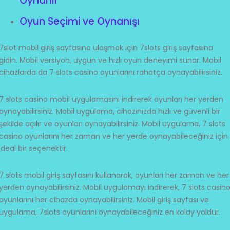
Oynanır
Oyun Seçimi ve Oynanışı
7slot mobil giriş sayfasına ulaşmak için 7slots giriş sayfasına
gidin. Mobil versiyon, uygun ve hızlı oyun deneyimi sunar. Mobil
cihazlarda da 7 slots casino oyunlarını rahatça oynayabilirsiniz.
7 slots casino mobil uygulamasını indirerek oyunları her yerden
oynayabilirsiniz. Mobil uygulama, cihazınızda hızlı ve güvenli bir
şekilde açılır ve oyunları oynayabilirsiniz. Mobil uygulama, 7 slots
casino oyunlarını her zaman ve her yerde oynayabileceğiniz için
ideal bir seçenektir.
7 slots mobil giriş sayfasını kullanarak, oyunları her zaman ve her
yerden oynayabilirsiniz. Mobil uygulamayı indirerek, 7 slots casin
oyunlarını her cihazda oynayabilirsiniz. Mobil giriş sayfası ve
uygulama, 7slots oyunlarını oynayabileceğiniz en kolay yoldur.