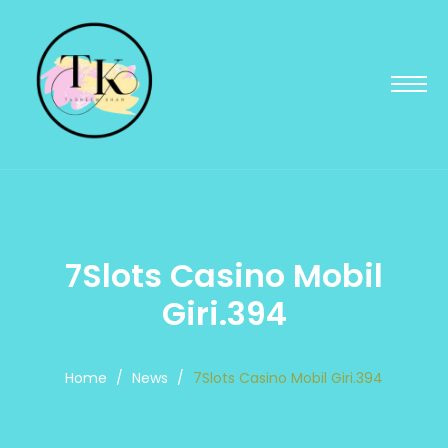
7Slots Casino Mobil
Giri.394
Home
/
News
/
7Slots Casino Mobil Giri.394