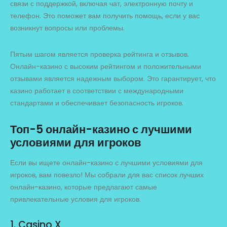
связи с поддержкой, включая чат, электронную почту и
телефон. Это поможет вам получить помощь, если у вас
возникнут вопросы или проблемы.
Пятым шагом является проверка рейтинга и отзывов.
Онлайн-казино с высоким рейтингом и положительными
отзывами является надежным выбором. Это гарантирует, что
казино работает в соответствии с международными
стандартами и обеспечивает безопасность игроков.
Топ-5 онлайн-казино с лучшими
условиями для игроков
Если вы ищете онлайн-казино с лучшими условиями для
игроков, вам повезло! Мы собрали для вас список лучших
онлайн-казино, которые предлагают самые
привлекательные условия для игроков.
1. Casino X