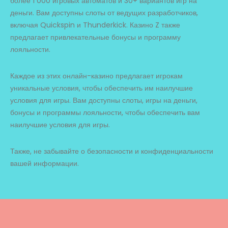
более 1 000 игровых автоматов и 30+ вариантов игр на
деньги. Вам доступны слоты от ведущих разработчиков,
включая Quickspin и Thunderkick. Казино Z также
предлагает привлекательные бонусы и программу
лояльности.
Каждое из этих онлайн-казино предлагает игрокам
уникальные условия, чтобы обеспечить им наилучшие
условия для игры. Вам доступны слоты, игры на деньги,
бонусы и программы лояльности, чтобы обеспечить вам
наилучшие условия для игры.
Также, не забывайте о безопасности и конфиденциальности
вашей информации.