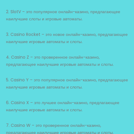
2. SlotV – это популярное онлайн-казино, предлагающее
наилучшие слоты и игровые автоматы.
3. Casino Rocket – это новое онлайн-казино, предлагающее
наилучшие игровые автоматы и слоты.
4. Casino Z – это проверенное онлайн-казино,
предлагающее наилучшие игровые автоматы и слоты.
5. Casino Y – это популярное онлайн-казино, предлагающее
наилучшие игровые автоматы и слоты.
6. Casino X – это лучшее онлайн-казино, предлагающее
наилучшие игровые автоматы и слоты.
7. Casino W – это проверенное онлайн-казино,
предлагающее наилучшие игровые автоматы и слоты.