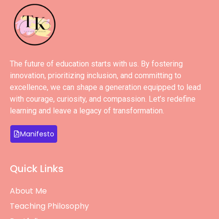
The future of education starts with us. By fostering
innovation, prioritizing inclusion, and committing to
excellence, we can shape a generation equipped to lead
with courage, curiosity, and compassion. Let’s redefine
learning and leave a legacy of transformation.
Manifesto
Quick Links
About Me
Teaching Philosophy