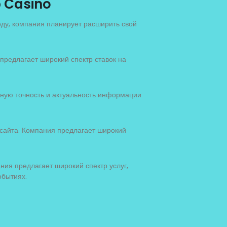
p Casino
оду, компания планирует расширить свой
предлагает широкий спектр ставок на
ьную точность и актуальность информации
 сайта. Компания предлагает широкий
ния предлагает широкий спектр услуг,
обытиях.