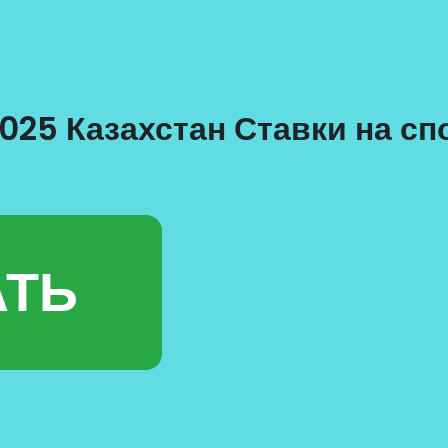
025 Казахстан Ставки на сп
АТЬ