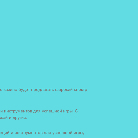
о казино будет предлагать широкий спектр
 и инструментов для успешной игры. С
кей и другие.
нкций и инструментов для успешной игры,