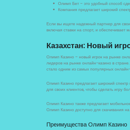
Олимп Бет – это удобный способ сдел
Компания предлагает широкий спект
Если вы ищете надежный партнер для своих
включая ставки на спорт, и обеспечивает 
Казахстан: Новый игр
Олимп Казино – новый игрок на рынке онл
лидеров на рынке онлайн-казино в стране
стало одним из самых популярных онлайн-
Олимп Казино предлагает широкий спектр и
для своих клиентов, чтобы сделать игру б
Олимп Казино также предлагает мобильное
Олимп Казино доступно для скачивания н
Преимущества Олимп Казино