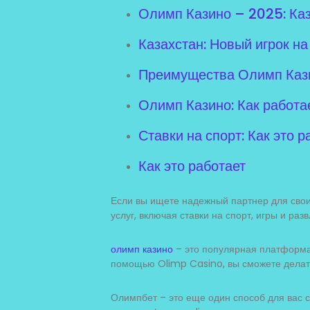
Олимп Казино – 2025: Каз
Казахстан: Новый игрок н
Преимущества Олимп Каз
Олимп Казино: Как работае
Ставки на спорт: Как это 
Как это работает
Если вы ищете надежный партнер для своих
услуг, включая ставки на спорт, игры и раз
олимп казино
– это популярная платформа 
помощью Olimp Casino, вы сможете делать 
Олимпбет – это еще один способ для вас с