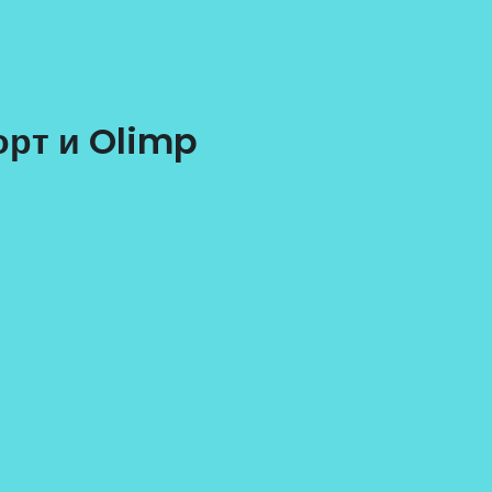
орт и Olimp