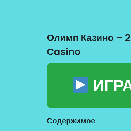
Олимп Казино – 2
Casino
ИГР
Содержимое