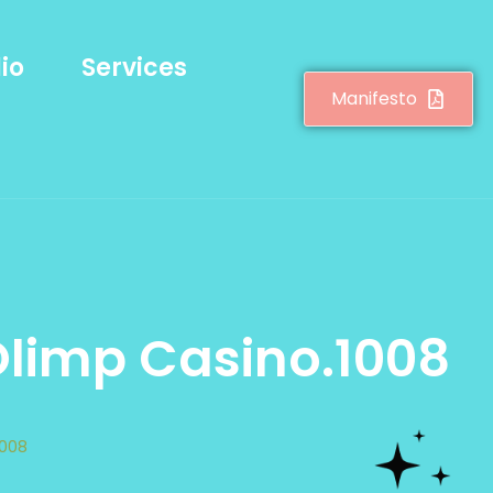
lio
Services
Manifesto
Olimp Casino.1008
1008