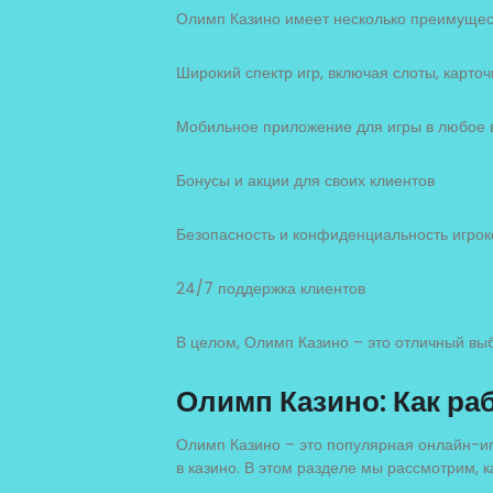
Олимп Казино имеет несколько преимущест
Широкий спектр игр, включая слоты, карточ
Мобильное приложение для игры в любое 
Бонусы и акции для своих клиентов
Безопасность и конфиденциальность игрок
24/7 поддержка клиентов
В целом, Олимп Казино – это отличный выб
Олимп Казино: Как раб
Олимп Казино – это популярная онлайн-игр
в казино. В этом разделе мы рассмотрим, к