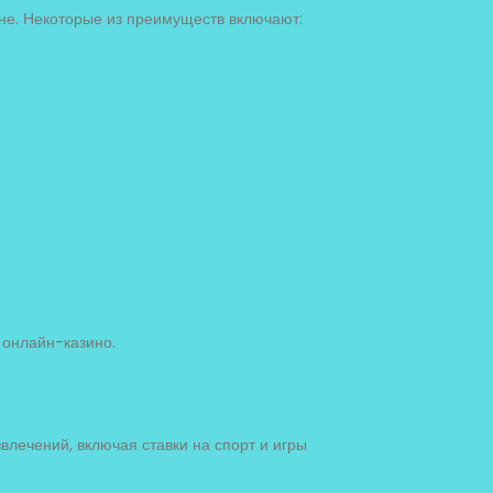
не. Некоторые из преимуществ включают:
 онлайн-казино.
лечений, включая ставки на спорт и игры