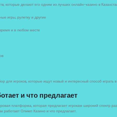
в, которые делают его одним из лучших онлайн-казино в Казахста
ные игры, рулетку и другие
время и в любом месте
ов
ор для игроков, которые ищут новый и интересный способ играть в
отает и что предлагает
овая платформа, которая предлагает игрокам широкий спектр разв
ак работает Олимп Казино и что предлагает.