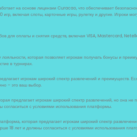
ботает на основе лицензии Curacao, что обеспечивает безопаснос
игр, включая слоты, карточные игры, рулетку и другие. Игроки могу
в для оплаты и снятия средств, включая VISA, Mastercard, Netelle
лояльности, которая позволяет игрокам получать бонусы и преимущ
стие в турнирах.
редлагает игрокам широкий спектр развлечений и преимуществ. Е
но – это ваш выбор.
орая предлагает игрокам широкий спектр развлечений, но она не 
ны согласиться с условиями использования платформы.
атформа, которая предлагает игрокам широкий спектр развлечений
арше 18 лет и должны согласиться с условиями использования пла