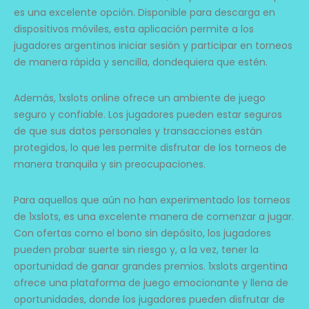
es una excelente opción. Disponible para descarga en
dispositivos móviles, esta aplicación permite a los
jugadores argentinos iniciar sesión y participar en torneos
de manera rápida y sencilla, dondequiera que estén.
Además, 1xslots online ofrece un ambiente de juego
seguro y confiable. Los jugadores pueden estar seguros
de que sus datos personales y transacciones están
protegidos, lo que les permite disfrutar de los torneos de
manera tranquila y sin preocupaciones.
Para aquellos que aún no han experimentado los torneos
de 1xslots, es una excelente manera de comenzar a jugar.
Con ofertas como el bono sin depósito, los jugadores
pueden probar suerte sin riesgo y, a la vez, tener la
oportunidad de ganar grandes premios. 1xslots argentina
ofrece una plataforma de juego emocionante y llena de
oportunidades, donde los jugadores pueden disfrutar de