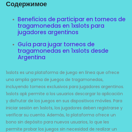
Содержимое
Beneficios de participar en torneos de
tragamonedas en 1xslots para
jugadores argentinos
Guía para jugar torneos de
tragamonedas en 1xslots desde
Argentina
1xslots es una plataforma de juego en línea que ofrece
una amplia gama de juegos de tragamonedas,
incluyendo torneos exclusivos para jugadores argentinos.
1xslots apk permite a los usuarios descargar la aplicación
y disfrutar de los juegos en sus dispositivos móviles. Para
iniciar sesión en 1xslots, los jugadores deben registrarse y
verificar su cuenta. Además, la plataforma ofrece un
bono sin depósito para nuevos usuarios, lo que les
permite probar los juegos sin necesidad de realizar un