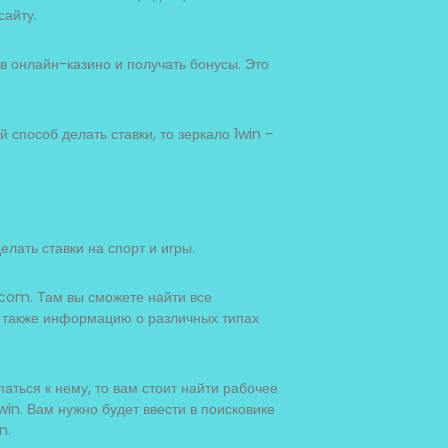
сайту.
 в онлайн-казино и получать бонусы. Это
 способ делать ставки, то зеркало 1win –
елать ставки на спорт и игры.
.com. Там вы сможете найти все
а также информацию о различных типах
аться к нему, то вам стоит найти рабочее
win. Вам нужно будет ввести в поисковике
n.