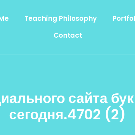
 Me
Teaching Philosophy
Portfo
Contact
циального сайта бук
сегодня.4702 (2)