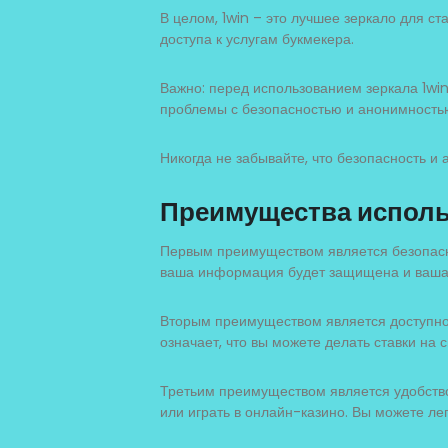
В целом, 1win – это лучшее зеркало для с
доступа к услугам букмекера.
Важно: перед использованием зеркала 1wi
проблемы с безопасностью и анонимность
Никогда не забывайте, что безопасность и 
Преимущества исполь
Первым преимуществом является безопаснос
ваша информация будет защищена и ваша 
Вторым преимуществом является доступност
означает, что вы можете делать ставки на 
Третьим преимуществом является удобство.
или играть в онлайн-казино. Вы можете лег