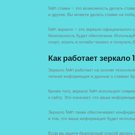
1win ставки – это возможность делать став
и другие. Вы можете делать ставки на побе
1win зеркало – это зеркало официального
безопасность будет обеспечена. Используй
спорт, играть в онлайн-казино и получать 
Как работает зеркало 
Зеркало 1win работает на основе технолог
личная информация и данные о ставках бу
Кроме того, зеркало 1win использует совр
к сайту. Это означает, что ваша информац
Зеркало 1win также обеспечивает конфиде
в том, что ваша информация будет исполь
Если вы ищете безопасный способ делать с