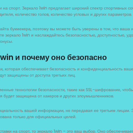
ки на спорт. Зеркало 1win предлагает широкий спектр спортивных с
дителя, количество голов, количество угловых и других параметров.
 сайта букмекера, поэтому вы можете быть уверены в том, что ваш
те зеркало 1win и наслаждайтесь безопасностью, доступностью, уд
бонусы.
1win и почему оно безопасно
ии, которая обеспечивает безопасность и конфиденциальность ваш
дут защищены от доступа третьих лиц.
еменные технологии безопасности, такие как SSL-шифрование, чтоб
ия будет защищена от хакеров и других злоумышленников.
нциальность вашей информации, не передавая ее третьим лицам. Э
зована только для официальных целей.
тавки на спорт, то зеркало 1win – это ваш выбор. Оно обеспечива