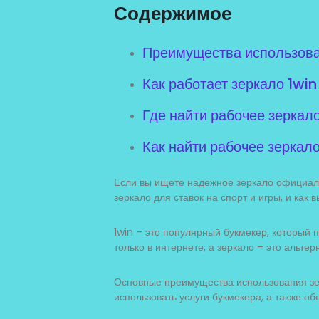
Содержимое
Преимущества использова
Как работает зеркало 1win
Где найти рабочее зеркало
Как найти рабочее зеркало
Если вы ищете надежное зеркало официальн
зеркало для ставок на спорт и игры, и как 
1win – это популярный букмекер, который п
только в интернете, а зеркало – это альте
Основные преимущества использования зерк
использовать услуги букмекера, а также о