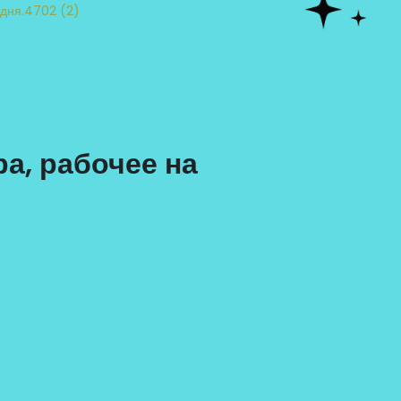
одня.4702 (2)
а, рабочее на