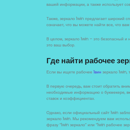
вашей информации, а также использует со
Также, зеркало 1win предлагает широкий сп
означает, что вы можете найти все, что вам
В целом, зеркало 1win – это безопасный и 
это ваш выбор.
Где найти рабочее зер
Если вы ищете рабочее
1вин
зеркало 1win, 
В первую очередь, вам стоит обратить вни
необходимые информацию о букмекере, вкл
ставок и коэффициентах.
Однако, если официальный сайт 1win забло
зеркало 1win. Мы рекомендуем вам использо
фразу “1win зеркало” или “1win рабочее зер