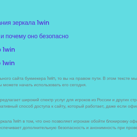
ния зеркала 1win
 и почему оно безопасно
 1win
 1win
ого сайта букмекера 1win, то вы на правом пути. В этом тексте м
вы можете начать использовать его сегодня.
редлагает широкий спектр услуг для игроков из России и других с
рнативный способ доступа к сайту, который работает, даже если оф
ала 1win в том, что оно позволяет игрокам обойти блокировку оф
беспечивает дополнительную безопасность и анонимность при прове