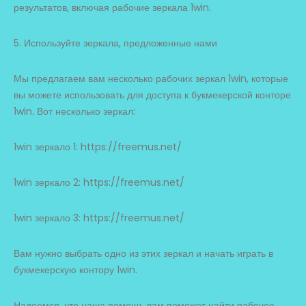
результатов, включая рабочие зеркала 1win.
5. Используйте зеркала, предложенные нами
Мы предлагаем вам несколько рабочих зеркал 1win, которые
вы можете использовать для доступа к букмекерской конторе
1win. Вот несколько зеркал:
1win зеркало 1: https://freemus.net/
1win зеркало 2: https://freemus.net/
1win зеркало 3: https://freemus.net/
Вам нужно выбрать одно из этих зеркал и начать играть в
букмекерскую контору 1win.
Надеемся, что наша помощь вам поможет найти рабочее