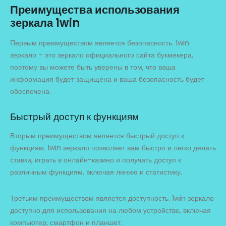
Преимущества использования
зеркала 1win
Первым преимуществом является безопасность. 1win
зеркало – это зеркало официального сайта букмекера,
поэтому вы можете быть уверены в том, что ваша
информация будет защищена и ваша безопасность будет
обеспечена.
Быстрый доступ к функциям
Вторым преимуществом является быстрый доступ к
функциям. 1win зеркало позволяет вам быстро и легко делать
ставки, играть в онлайн-казино и получать доступ к
различным функциям, включая линию и статистику.
Третьим преимуществом является доступность. 1win зеркало
доступно для использования на любом устройстве, включая
компьютер, смартфон и планшет.