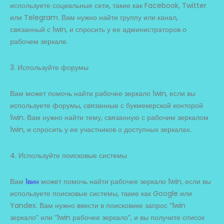
используете социальные сети, такие как Facebook, Twitter
или Telegram. Вам нужно найти группу или канал,
связанный с 1win, и спросить у ее администраторов о
рабочем зеркале.
3. Используйте форумы
Вам может помочь найти рабочее зеркало 1win, если вы
используете форумы, связанные с букмекерской конторой
1win. Вам нужно найти тему, связанную с рабочим зеркалом
1win, и спросить у ее участников о доступных зеркалах.
4. Используйте поисковые системы
Вам
1вин
может помочь найти рабочее зеркало 1win, если вы
используете поисковые системы, такие как Google или
Yandex. Вам нужно ввести в поисковике запрос “1win
зеркало” или “1win рабочее зеркало”, и вы получите список