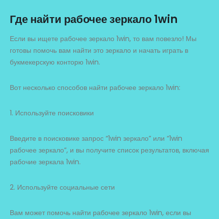
Где найти рабочее зеркало 1win
Если вы ищете рабочее зеркало 1win, то вам повезло! Мы
готовы помочь вам найти это зеркало и начать играть в
букмекерскую конторю 1win.
Вот несколько способов найти рабочее зеркало 1win:
1. Используйте поисковики
Введите в поисковике запрос “1win зеркало” или “1win
рабочее зеркало”, и вы получите список результатов, включая
рабочие зеркала 1win.
2. Используйте социальные сети
Вам может помочь найти рабочее зеркало 1win, если вы