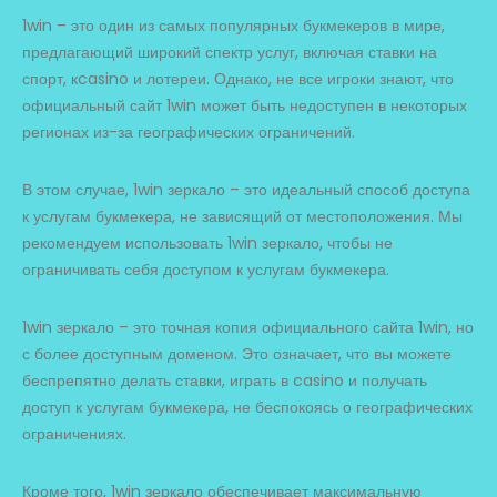
1win – это один из самых популярных букмекеров в мире,
предлагающий широкий спектр услуг, включая ставки на
спорт, кcasino и лотереи. Однако, не все игроки знают, что
официальный сайт 1win может быть недоступен в некоторых
регионах из-за географических ограничений.
В этом случае, 1win зеркало – это идеальный способ доступа
к услугам букмекера, не зависящий от местоположения. Мы
рекомендуем использовать 1win зеркало, чтобы не
ограничивать себя доступом к услугам букмекера.
1win зеркало – это точная копия официального сайта 1win, но
с более доступным доменом. Это означает, что вы можете
беспрепятно делать ставки, играть в casino и получать
доступ к услугам букмекера, не беспокоясь о географических
ограничениях.
Кроме того, 1win зеркало обеспечивает максимальную