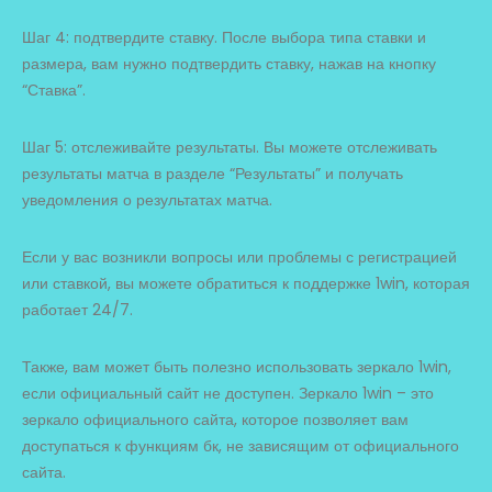
Шаг 4: подтвердите ставку. После выбора типа ставки и
размера, вам нужно подтвердить ставку, нажав на кнопку
“Ставка”.
Шаг 5: отслеживайте результаты. Вы можете отслеживать
результаты матча в разделе “Результаты” и получать
уведомления о результатах матча.
Если у вас возникли вопросы или проблемы с регистрацией
или ставкой, вы можете обратиться к поддержке 1win, которая
работает 24/7.
Также, вам может быть полезно использовать зеркало 1win,
если официальный сайт не доступен. Зеркало 1win – это
зеркало официального сайта, которое позволяет вам
доступаться к функциям бк, не зависящим от официального
сайта.