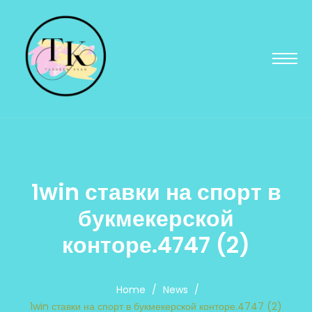
1win ставки на спорт в
букмекерской
конторе.4747 (2)
Home
/
News
/
1win ставки на спорт в букмекерской конторе.4747 (2)