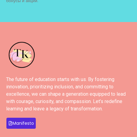
бонусы и акции.
The future of education starts with us. By fostering
innovation, prioritizing inclusion, and committing to
excellence, we can shape a generation equipped to lead
with courage, curiosity, and compassion. Let’s redefine
learning and leave a legacy of transformation.
Manifesto