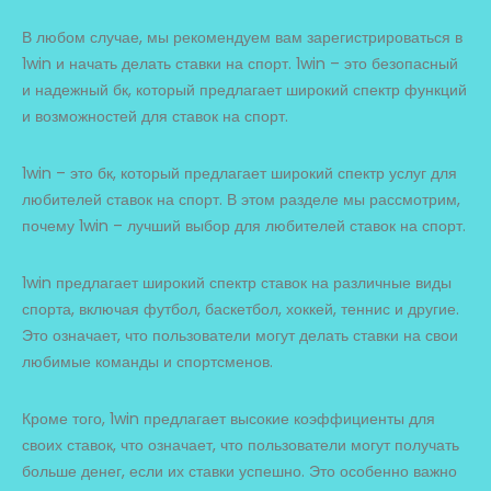
В любом случае, мы рекомендуем вам зарегистрироваться в
1win и начать делать ставки на спорт. 1win – это безопасный
и надежный бк, который предлагает широкий спектр функций
и возможностей для ставок на спорт.
1win – это бк, который предлагает широкий спектр услуг для
любителей ставок на спорт. В этом разделе мы рассмотрим,
почему 1win – лучший выбор для любителей ставок на спорт.
1win предлагает широкий спектр ставок на различные виды
спорта, включая футбол, баскетбол, хоккей, теннис и другие.
Это означает, что пользователи могут делать ставки на свои
любимые команды и спортсменов.
Кроме того, 1win предлагает высокие коэффициенты для
своих ставок, что означает, что пользователи могут получать
больше денег, если их ставки успешно. Это особенно важно