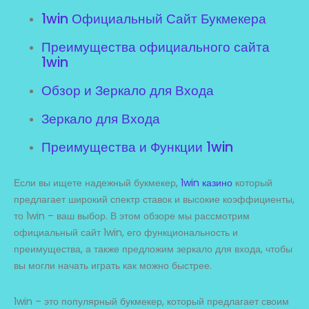
1win Официальный Сайт Букмекера
Преимущества официального сайта
1win
Обзор и Зеркало для Входа
Зеркало для Входа
Преимущества и Функции 1win
Если вы ищете надежный букмекер,
1win казино
который
предлагает широкий спектр ставок и высокие коэффициенты,
то 1win – ваш выбор. В этом обзоре мы рассмотрим
официальный сайт 1win, его функциональность и
преимущества, а также предложим зеркало для входа, чтобы
вы могли начать играть как можно быстрее.
1win – это популярный букмекер, который предлагает своим