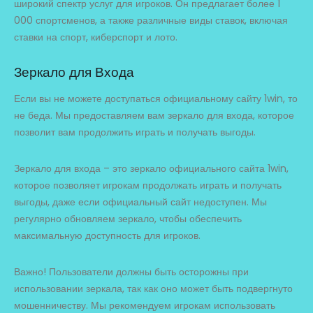
широкий спектр услуг для игроков. Он предлагает более 1
000 спортсменов, а также различные виды ставок, включая
ставки на спорт, киберспорт и лото.
Зеркало для Входа
Если вы не можете доступаться официальному сайту 1win, то
не беда. Мы предоставляем вам зеркало для входа, которое
позволит вам продолжить играть и получать выгоды.
Зеркало для входа – это зеркало официального сайта 1win,
которое позволяет игрокам продолжать играть и получать
выгоды, даже если официальный сайт недоступен. Мы
регулярно обновляем зеркало, чтобы обеспечить
максимальную доступность для игроков.
Важно! Пользователи должны быть осторожны при
использовании зеркала, так как оно может быть подвергнуто
мошенничеству. Мы рекомендуем игрокам использовать