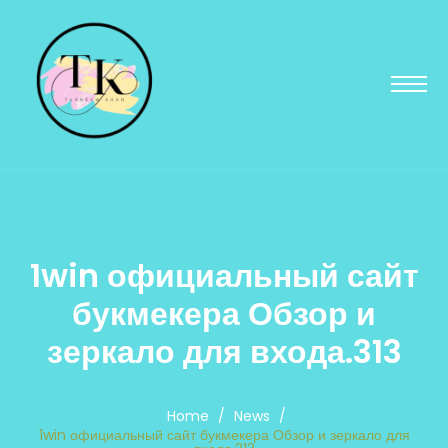
1win официальный сайт
букмекера Обзор и
зеркало для входа.313
Home
/
News
/
1win официальный сайт букмекера Обзор и зеркало для