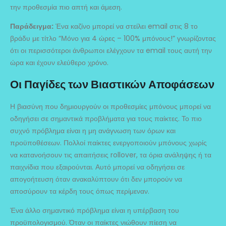
την προθεσμία πιο απτή και άμεση.
Παράδειγμα:
Ένα καζίνο μπορεί να στείλει email στις 8 το
βράδυ με τίτλο “Μόνο για 4 ώρες – 100% μπόνους!” γνωρίζοντας
ότι οι περισσότεροι άνθρωποι ελέγχουν τα email τους αυτή την
ώρα και έχουν ελεύθερο χρόνο.
Οι Παγίδες των Βιαστικών Αποφάσεων
Η βιασύνη που δημιουργούν οι προθεσμίες μπόνους μπορεί να
οδηγήσει σε σημαντικά προβλήματα για τους παίκτες. Το πιο
συχνό πρόβλημα είναι η μη ανάγνωση των όρων και
προϋποθέσεων. Πολλοί παίκτες ενεργοποιούν μπόνους χωρίς
να κατανοήσουν τις απαιτήσεις rollover, τα όρια ανάληψης ή τα
παιχνίδια που εξαιρούνται. Αυτό μπορεί να οδηγήσει σε
απογοήτευση όταν ανακαλύπτουν ότι δεν μπορούν να
αποσύρουν τα κέρδη τους όπως περίμεναν.
Ένα άλλο σημαντικό πρόβλημα είναι η υπέρβαση του
προϋπολογισμού. Όταν οι παίκτες νιώθουν πίεση να