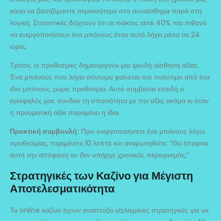
κάνει να βασιζόμαστε περισσότερο στο συναίσθημα παρά στη
λογική. Στατιστικές δείχνουν ότι οι παίκτες είναι 40% πιο πιθανό
να ενεργοποιήσουν ένα μπόνους όταν αυτό λήγει μέσα σε 24
ώρες.
Τρίτον, οι προθεσμίες δημιουργούν μια ψευδή αίσθηση αξίας.
Ένα μπόνους που λήγει σύντομα φαίνεται πιο πολύτιμο από ένα
ίδιο μπόνους χωρίς προθεσμία. Αυτό συμβαίνει επειδή ο
εγκέφαλός μας συνδέει τη σπανιότητα με την αξία, ακόμα κι όταν
η πραγματική αξία παραμένει η ίδια.
Πρακτική συμβουλή:
Πριν ενεργοποιήσετε ένα μπόνους λόγω
προθεσμίας, περιμένετε 10 λεπτά και αναρωτηθείτε: “Θα έπαιρνα
αυτή την απόφαση αν δεν υπήρχε χρονικός περιορισμός;”
Στρατηγικές των Καζίνο για Μέγιστη
Αποτελεσματικότητα
Τα online καζίνο έχουν αναπτύξει εξελιγμένες στρατηγικές για να