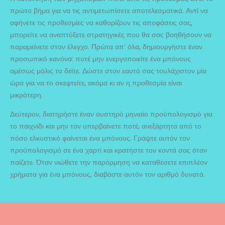
πρώτο βήμα για να τις αντιμετωπίσετε αποτελεσματικά. Αντί να
αφήνετε τις προθεσμίες να καθορίζουν τις αποφάσεις σας,
μπορείτε να αναπτύξετε στρατηγικές που θα σας βοηθήσουν να
παραμείνετε στον έλεγχο. Πρώτα απ’ όλα, δημιουργήστε έναν
προσωπικό κανόνα: ποτέ μην ενεργοποιείτε ένα μπόνους
αμέσως μόλις το δείτε. Δώστε στον εαυτό σας τουλάχιστον μία
ώρα για να το σκεφτείτε, ακόμα κι αν η προθεσμία είναι
μικρότερη.
Δεύτερον, διατηρήστε έναν αυστηρό μηνιαίο προϋπολογισμό για
το παιχνίδι και μην τον υπερβαίνετε ποτέ, ανεξάρτητα από το
πόσο ελκυστικό φαίνεται ένα μπόνους. Γράψτε αυτόν τον
προϋπολογισμό σε ένα χαρτί και κρατήστε τον κοντά σας όταν
παίζετε. Όταν νιώθετε την παρόρμηση να καταθέσετε επιπλέον
χρήματα για ένα μπόνους, διαβάστε αυτόν τον αριθμό δυνατά.