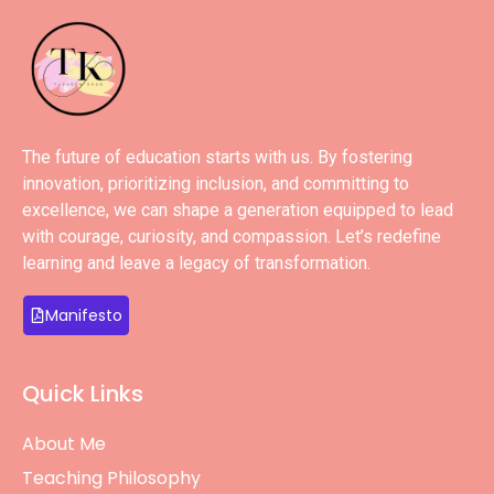
The future of education starts with us. By fostering
innovation, prioritizing inclusion, and committing to
excellence, we can shape a generation equipped to lead
with courage, curiosity, and compassion. Let’s redefine
learning and leave a legacy of transformation.
Manifesto
Quick Links
About Me
Teaching Philosophy