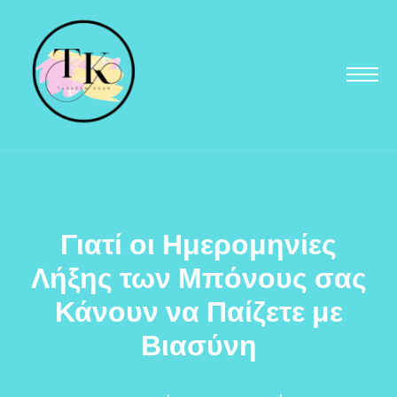
Γιατί οι Ημερομηνίες
Λήξης των Μπόνους σας
Κάνουν να Παίζετε με
Βιασύνη